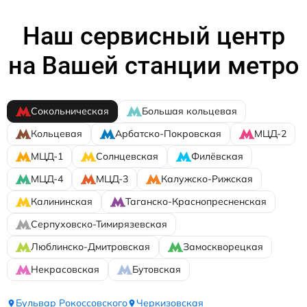
Наш сервисный центр
на Вашей станции метро
Сокольническая
Большая кольцевая
Кольцевая
Арбатско-Покровская
МЦД-2
МЦД-1
Солнцевская
Филёвская
МЦД-4
МЦД-3
Калужско-Рижская
Калининская
Таганско-Краснопресненская
Серпуховско-Тимирязевская
Люблинско-Дмитровская
Замоскворецкая
Некрасовская
Бутовская
Бульвар Рокоссовского
Черкизовская