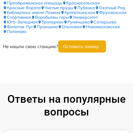
Преображенская площадь
Красносельская
Красные Ворота
Чистые пруды
Лубянка
Охотный Ряд
Библиотека имени Ленина
Кропоткинская
Фрунзенская
Спортивная
Воробьёвы горы
Университет
Юго-Западная
Тропарёво
Румянцево
Саларьево
Филатов Луг
Прокшино
Ольховая
Новомосковская
Потапово
Не нашли свою станцию?
Оставить заявку
Ответы на популярные
вопросы