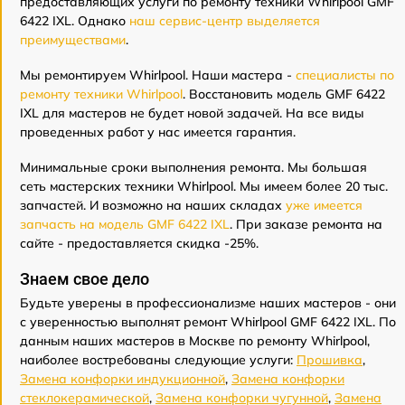
предоставляющих услуги по ремонту техники Whirlpool GMF
6422 IXL. Однако
наш сервис-центр выделяется
преимуществами
.
Мы ремонтируем Whirlpool. Наши мастера -
специалисты по
ремонту техники Whirlpool
. Восстановить модель GMF 6422
IXL для мастеров не будет новой задачей. На все виды
проведенных работ у нас имеется гарантия.
Минимальные сроки выполнения ремонта. Мы большая
сеть мастерских техники Whirlpool. Мы имеем более 20 тыс.
запчастей. И возможно на наших складах
уже имеется
запчасть на модель GMF 6422 IXL
. При заказе ремонта на
сайте - предоставляется скидка -25%.
Знаем свое дело
Будьте уверены в профессионализме наших мастеров - они
с уверенностью выполнят ремонт Whirlpool GMF 6422 IXL. По
данным наших мастеров в Москве по ремонту Whirlpool,
наиболее востребованы следующие услуги:
Прошивка
,
Замена конфорки индукционной
,
Замена конфорки
стеклокерамической
,
Замена конфорки чугунной
,
Замена