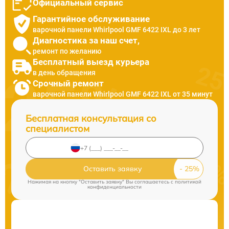
Официальный сервис
Гарантийное обслуживание
варочной панели Whirlpool GMF 6422 IXL до 3 лет
Диагностика за наш счет,
ремонт по желанию
Бесплатный выезд курьера
в день обращения
Срочный ремонт
варочной панели Whirlpool GMF 6422 IXL от 35 минут
Бесплатная консультация со
специалистом
Оставить заявку
Нажимая на кнопку "Оставить заявку" Вы соглашаетесь c
политикой
конфиденциальности