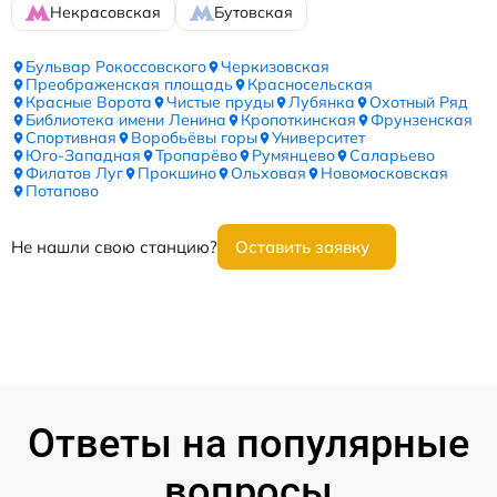
Некрасовская
Бутовская
Бульвар Рокоссовского
Черкизовская
Преображенская площадь
Красносельская
Красные Ворота
Чистые пруды
Лубянка
Охотный Ряд
Библиотека имени Ленина
Кропоткинская
Фрунзенская
Спортивная
Воробьёвы горы
Университет
Юго-Западная
Тропарёво
Румянцево
Саларьево
Филатов Луг
Прокшино
Ольховая
Новомосковская
Потапово
Не нашли свою станцию?
Оставить заявку
Ответы на популярные
вопросы