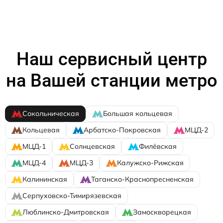
Наш сервисный центр
на Вашей станции метро
Сокольническая
Большая кольцевая
Кольцевая
Арбатско-Покровская
МЦД-2
МЦД-1
Солнцевская
Филёвская
МЦД-4
МЦД-3
Калужско-Рижская
Калининская
Таганско-Краснопресненская
Серпуховско-Тимирязевская
Люблинско-Дмитровская
Замоскворецкая