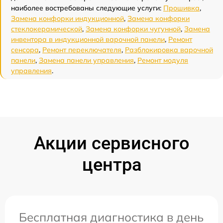
наиболее востребованы следующие услуги:
Прошивка
,
Замена конфорки индукционной
,
Замена конфорки
стеклокерамической
,
Замена конфорки чугунной
,
Замена
инвентора в индукционной варочной панели
,
Ремонт
сенсора
,
Ремонт переключателя
,
Разблокировка варочной
панели
,
Замена панели управления
,
Ремонт модуля
управления
.
Акции сервисного
центра
Бесплатная диагностика в день