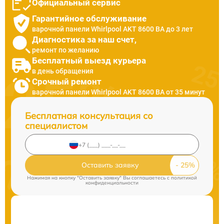
Официальный сервис
Гарантийное обслуживание
варочной панели Whirlpool AKT 8600 BA до 3 лет
Диагностика за наш счет,
ремонт по желанию
Бесплатный выезд курьера
в день обращения
Срочный ремонт
варочной панели Whirlpool AKT 8600 BA от 35 минут
Бесплатная консультация со
специалистом
Оставить заявку
Нажимая на кнопку "Оставить заявку" Вы соглашаетесь c
политикой
конфиденциальности