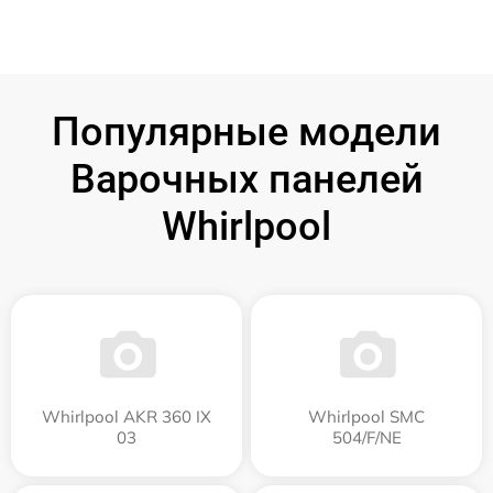
Популярные модели
Варочных панелей
Whirlpool
Whirlpool AKR 360 IX
Whirlpool SMC
03
504/F/NE