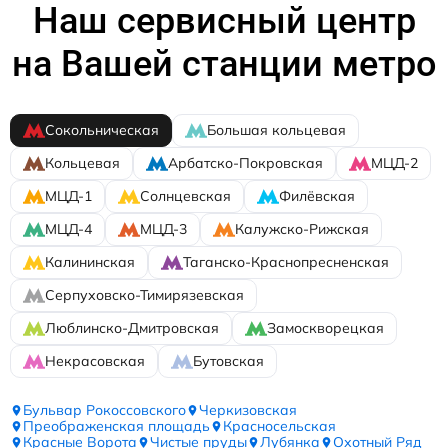
Наш сервисный центр
на Вашей станции метро
Сокольническая
Большая кольцевая
Кольцевая
Арбатско-Покровская
МЦД-2
МЦД-1
Солнцевская
Филёвская
МЦД-4
МЦД-3
Калужско-Рижская
Калининская
Таганско-Краснопресненская
Серпуховско-Тимирязевская
Люблинско-Дмитровская
Замоскворецкая
Некрасовская
Бутовская
Бульвар Рокоссовского
Черкизовская
Преображенская площадь
Красносельская
Красные Ворота
Чистые пруды
Лубянка
Охотный Ряд