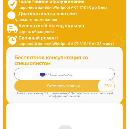
Гарантийное обслуживание
варочной панели Whirlpool AKT 310 IX до 3 лет
Диагностика за наш счет,
ремонт по желанию
Бесплатный выезд курьера
в день обращения
Срочный ремонт
варочной панели Whirlpool AKT 310 IX от 35 минут
Бесплатная консультация со
специалистом
Оставить заявку
Нажимая на кнопку "Оставить заявку" Вы соглашаетесь c
политикой
конфиденциальности