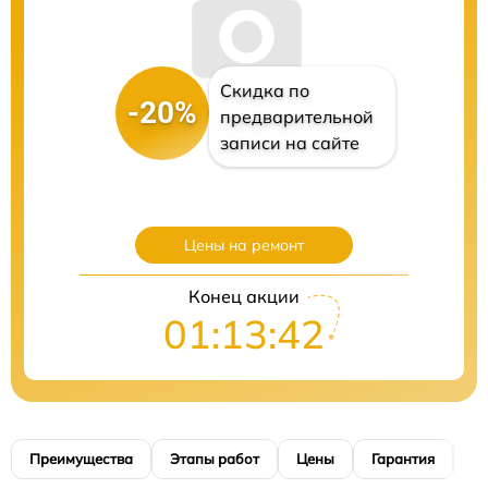
Скидка по
-20%
предварительной
записи на сайте
Цены на ремонт
Конец акции
01:13:41
Преимущества
Этапы работ
Цены
Гарантия
М