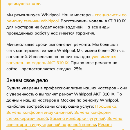
преимуществами
.
Мы ремонтируем Whirlpool. Наши мастера -
специалисты по
ремонту техники Whirlpool
. Восстановить модель AKT 310 IX
для мастеров не будет новой задачей. На все виды
проведенных работ у нас имеется гарантия.
Минимальные сроки выполнения ремонта. Мы большая
сеть мастерских техники Whirlpool. Мы имеем более 20 тыс.
запчастей. И возможно на наших складах
уже имеется
запчасть на модель AKT 310 IX
. При заказе ремонта на
сайте - предоставляется скидка -25%.
Знаем свое дело
Будьте уверены в профессионализме наших мастеров - они
с уверенностью выполнят ремонт Whirlpool AKT 310 IX. По
данным наших мастеров в Москве по ремонту Whirlpool,
наиболее востребованы следующие услуги:
Прошивка
,
Замена конфорки индукционной
,
Замена конфорки
стеклокерамической
,
Замена конфорки чугунной
,
Замена
инвентора в индукционной варочной панели
,
Ремонт