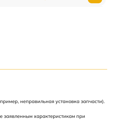
750 р
600 р
1600 р
1900 р
1600 р
апример, неправильная установка запчасти).
ие заявленным характеристикам при