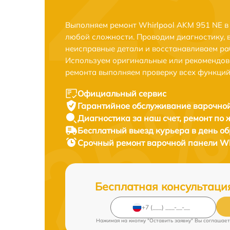
Выполняем ремонт Whirlpool AKM 951 NE в
любой сложности. Проводим диагностику, 
неисправные детали и восстанавливаем ра
Используем оригинальные или рекомендов
ремонта выполняем проверку всех функций
Официальный сервис
Гарантийное обслуживание
варочной
Диагностика за наш счет,
ремонт по
Бесплатный выезд курьера
в день о
Срочный ремонт
варочной панели Whi
Бесплатная консультаци
Нажимая на кнопку "Оставить заявку" Вы соглашает