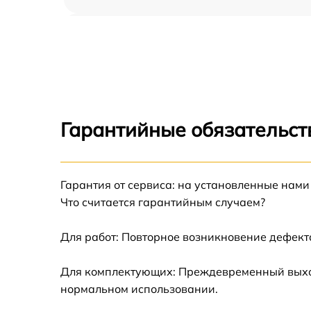
Ремонт переключателя Whirlpool AKM 951
NE
Разблокировка варочной панели Whirlpool
AKM 951 NE
Замена панели управления Whirlpool AKM
951 NE
Гарантийные обязательст
Ремонт модуля управления Whirlpool AKM
951 NE
Гарантия от сервиса: на установленные нами
Замена сенсора Whirlpool AKM 951 NE
Что считается гарантийным случаем?
Для работ: Повторное возникновение дефект
Для комплектующих: Преждевременный выход 
нормальном использовании.