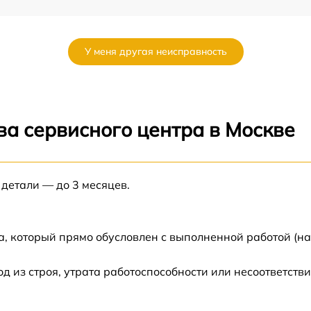
от 60 мин
У меня другая неисправность
от 60 мин
от 60 мин
ва сервисного центра в Москве
от 60 мин
 детали — до 3 месяцев.
от 60 мин
а, который прямо обусловлен с выполненной работой (н
из строя, утрата работоспособности или несоответств