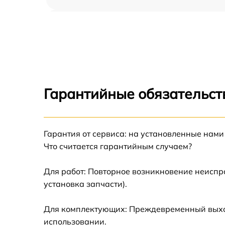
Ремонт переключателя Whirlpool AKM 608
NB
Разблокировка варочной панели Whirlpool
AKM 608 NB
Замена панели управления Whirlpool AKM
608 NB
Гарантийные обязательст
Ремонт модуля управления Whirlpool AKM
608 NB
Гарантия от сервиса: на установленные нами
Замена сенсора Whirlpool AKM 608 NB
Что считается гарантийным случаем?
Для работ: Повторное возникновение неиспр
установка запчасти).
Для комплектующих: Преждевременный выход 
использовании.