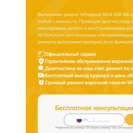
Выполняем ремонт Whirlpool AKM 608 NB в
любой сложности. Проводим диагностику, 
неисправные детали и восстанавливаем ра
Используем оригинальные или рекомендов
ремонта выполняем проверку всех функций
Официальный сервис
Гарантийное обслуживание
варочной
Диагностика за наш счет,
ремонт по
Бесплатный выезд курьера
в день о
Срочный ремонт
варочной панели Wh
Бесплатная консультаци
Нажимая на кнопку "Оставить заявку" Вы соглашает