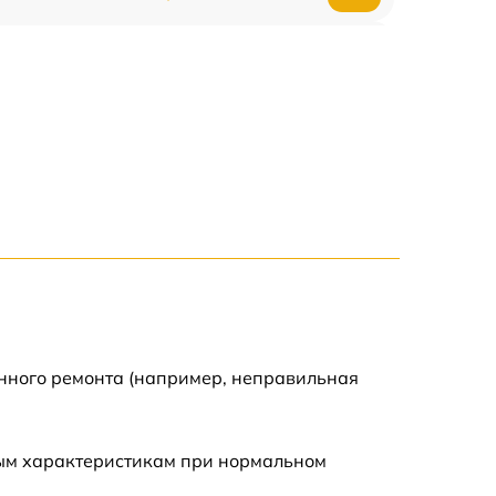
750 р
600 р
1600 р
1900 р
1600 р
енного ремонта (например, неправильная
ным характеристикам при нормальном