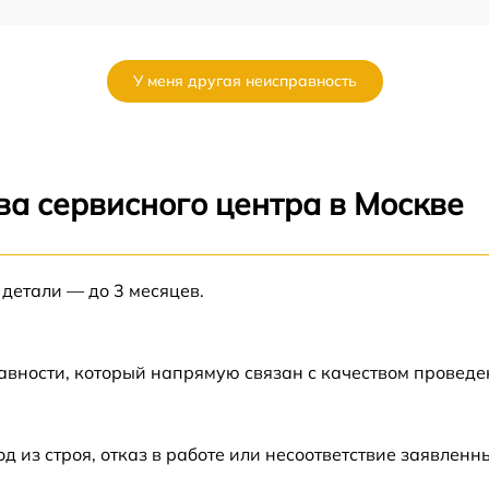
от 60 мин
У меня другая неисправность
от 60 мин
от 60 мин
ва сервисного центра в Москве
от 60 мин
 детали — до 3 месяцев.
от 60 мин
авности, который напрямую связан с качеством провед
из строя, отказ в работе или несоответствие заявлен