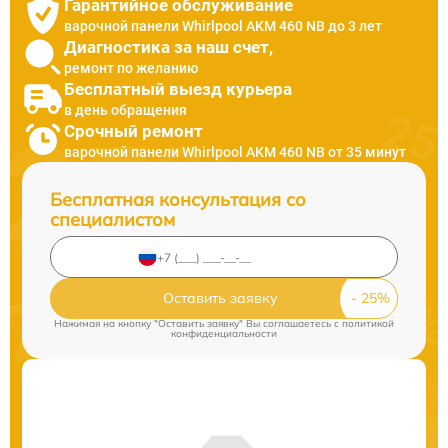
Гарантийное обслуживание
варочной панели Whirlpool AKM 460 NB до 3 лет
Диагностика за наш счет,
ремонт по желанию
Бесплатный выезд курьера
в день обращения
Срочный ремонт
варочной панели Whirlpool AKM 460 NB от 35 минут
Бесплатная консультация со
специалистом
Оставить заявку
Нажимая на кнопку "Оставить заявку" Вы соглашаетесь c
политикой
конфиденциальности