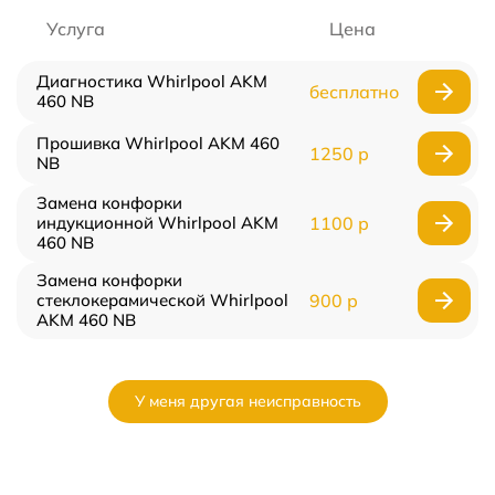
Услуга
Цена
Диагностика Whirlpool AKM
бесплатно
460 NB
Прошивка Whirlpool AKM 460
1250 р
NB
Замена конфорки
индукционной Whirlpool AKM
1100 р
460 NB
Замена конфорки
стеклокерамической Whirlpool
900 р
AKM 460 NB
У меня другая неисправность