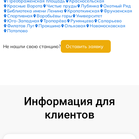
Преображенская площадь
Красносельская
Красные Ворота
Чистые пруды
Лубянка
Охотный Ряд
Библиотека имени Ленина
Кропоткинская
Фрунзенская
Спортивная
Воробьёвы горы
Университет
Юго-Западная
Тропарёво
Румянцево
Саларьево
Филатов Луг
Прокшино
Ольховая
Новомосковская
Потапово
Не нашли свою станцию?
Оставить заявку
Информация для
клиентов