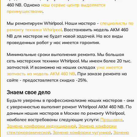
460 NB. Однако
наш сервис-центр выделяется
преимуществами
.
Мы ремонтируем Whirlpool. Наши мастера -
специалисты по
ремонту техники Whirlpool
. Восстановить модель AKM 460
NB для мастеров не будет новой задачей. На все виды
проведенных работ у нас имеется гарантия.
Минимальные сроки выполнения ремонта. Мы большая
сеть мастерских техники Whirlpool. Мы имеем более 20 тыс.
запчастей. И возможно на наших складах
уже имеется
запчасть на модель AKM 460 NB
. При заказе ремонта на
сайте - предоставляется скидка -25%.
Знаем свое дело
Будьте уверены в профессионализме наших мастеров - они
с уверенностью выполнят ремонт Whirlpool AKM 460 NB. По
данным наших мастеров в Москве по ремонту Whirlpool,
наиболее востребованы следующие услуги:
Прошивка
,
Замена конфорки индукционной
,
Замена конфорки
стеклокерамической
,
Замена конфорки чугунной
,
Замена