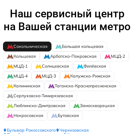
Наш сервисный центр
на Вашей станции метро
Сокольническая
Большая кольцевая
Кольцевая
Арбатско-Покровская
МЦД-2
МЦД-1
Солнцевская
Филёвская
МЦД-4
МЦД-3
Калужско-Рижская
Калининская
Таганско-Краснопресненская
Серпуховско-Тимирязевская
Люблинско-Дмитровская
Замоскворецкая
Некрасовская
Бутовская
Бульвар Рокоссовского
Черкизовская