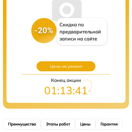
Скидка по
-20%
предварительной
записи на сайте
Цены на ремонт
Конец акции
01:13:40
Преимущества
Этапы работ
Цены
Гарантия
М