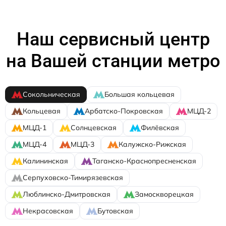
Наш сервисный центр
на Вашей станции метро
Сокольническая
Большая кольцевая
Кольцевая
Арбатско-Покровская
МЦД-2
МЦД-1
Солнцевская
Филёвская
МЦД-4
МЦД-3
Калужско-Рижская
Калининская
Таганско-Краснопресненская
Серпуховско-Тимирязевская
Люблинско-Дмитровская
Замоскворецкая
Некрасовская
Бутовская