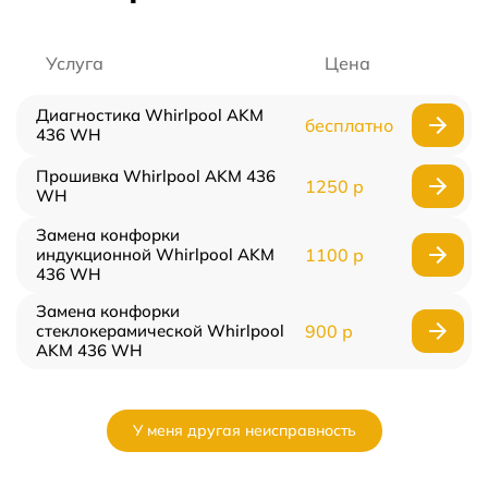
Услуга
Цена
Диагностика Whirlpool AKM
бесплатно
436 WH
Прошивка Whirlpool AKM 436
1250 р
WH
Замена конфорки
индукционной Whirlpool AKM
1100 р
436 WH
Замена конфорки
стеклокерамической Whirlpool
900 р
AKM 436 WH
У меня другая неисправность