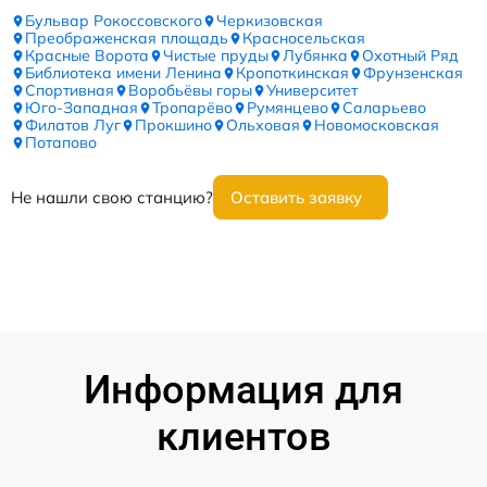
Бульвар Рокоссовского
Черкизовская
Преображенская площадь
Красносельская
Красные Ворота
Чистые пруды
Лубянка
Охотный Ряд
Библиотека имени Ленина
Кропоткинская
Фрунзенская
Спортивная
Воробьёвы горы
Университет
Юго-Западная
Тропарёво
Румянцево
Саларьево
Филатов Луг
Прокшино
Ольховая
Новомосковская
Потапово
Не нашли свою станцию?
Оставить заявку
Информация для
клиентов