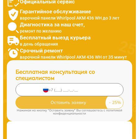
Официальный сервис
Гарантийное обслуживание
варочной панели Whirlpool AKM 436 WH до 3 лет
Диагностика за наш счет,
ремонт по желанию
Бесплатный выезд курьера
в день обращения
Срочный ремонт
варочной панели Whirlpool AKM 436 WH от 35 минут
Бесплатная консультация со
специалистом
Оставить заявку
Нажимая на кнопку "Оставить заявку" Вы соглашаетесь c
политикой
конфиденциальности