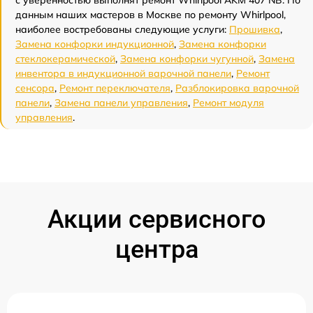
с уверенностью выполнят ремонт Whirlpool AKM 407 NB. По
данным наших мастеров в Москве по ремонту Whirlpool,
наиболее востребованы следующие услуги:
Прошивка
,
Замена конфорки индукционной
,
Замена конфорки
стеклокерамической
,
Замена конфорки чугунной
,
Замена
инвентора в индукционной варочной панели
,
Ремонт
сенсора
,
Ремонт переключателя
,
Разблокировка варочной
панели
,
Замена панели управления
,
Ремонт модуля
управления
.
Акции сервисного
центра