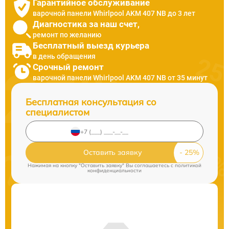
Гарантийное обслуживание
варочной панели Whirlpool AKM 407 NB до 3 лет
Диагностика за наш счет,
ремонт по желанию
Бесплатный выезд курьера
в день обращения
Срочный ремонт
варочной панели Whirlpool AKM 407 NB от 35 минут
Бесплатная консультация со
специалистом
Оставить заявку
Нажимая на кнопку "Оставить заявку" Вы соглашаетесь c
политикой
конфиденциальности