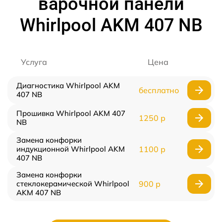
варочной панели
Whirlpool AKM 407 NB
Услуга
Цена
Диагностика Whirlpool AKM
бесплатно
407 NB
Прошивка Whirlpool AKM 407
1250 р
NB
Замена конфорки
индукционной Whirlpool AKM
1100 р
407 NB
Замена конфорки
стеклокерамической Whirlpool
900 р
AKM 407 NB