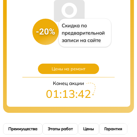
Скидка по
-20%
предварительной
записи на сайте
Цены на ремонт
Конец акции
01:13:41
Преимущества
Этапы работ
Цены
Гарантия
М