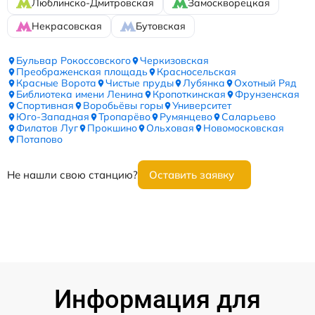
Люблинско-Дмитровская
Замоскворецкая
Некрасовская
Бутовская
Бульвар Рокоссовского
Черкизовская
Преображенская площадь
Красносельская
Красные Ворота
Чистые пруды
Лубянка
Охотный Ряд
Библиотека имени Ленина
Кропоткинская
Фрунзенская
Спортивная
Воробьёвы горы
Университет
Юго-Западная
Тропарёво
Румянцево
Саларьево
Филатов Луг
Прокшино
Ольховая
Новомосковская
Потапово
Не нашли свою станцию?
Оставить заявку
Информация для