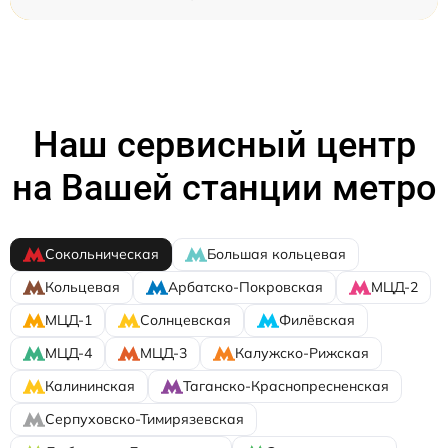
Наш сервисный центр
на Вашей станции метро
Сокольническая
Большая кольцевая
Кольцевая
Арбатско-Покровская
МЦД-2
МЦД-1
Солнцевская
Филёвская
МЦД-4
МЦД-3
Калужско-Рижская
Калининская
Таганско-Краснопресненская
Серпуховско-Тимирязевская