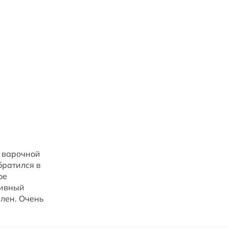
с варочной
братился в
ое
тивный
лен. Очень