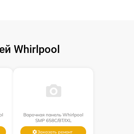
й Whirlpool
ol
Варочная панель Whirlpool
SMP 658C/BT/IXL
Заказать ремонт