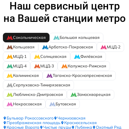
Наш сервисный центр
на Вашей станции метро
Сокольническая
Большая кольцевая
Кольцевая
Арбатско-Покровская
МЦД-2
МЦД-1
Солнцевская
Филёвская
МЦД-4
МЦД-3
Калужско-Рижская
Калининская
Таганско-Краснопресненская
Серпуховско-Тимирязевская
Люблинско-Дмитровская
Замоскворецкая
Некрасовская
Бутовская
Бульвар Рокоссовского
Черкизовская
Преображенская площадь
Красносельская
Красные Ворота
Чистые пруды
Лубянка
Охотный Ряд