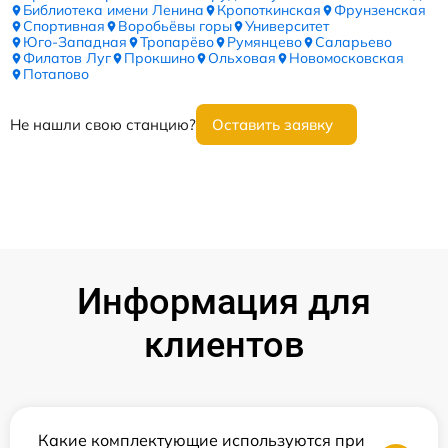
Библиотека имени Ленина
Кропоткинская
Фрунзенская
Спортивная
Воробьёвы горы
Университет
Юго-Западная
Тропарёво
Румянцево
Саларьево
Филатов Луг
Прокшино
Ольховая
Новомосковская
Потапово
Не нашли свою станцию?
Оставить заявку
Информация для
клиентов
Какие комплектующие используются при