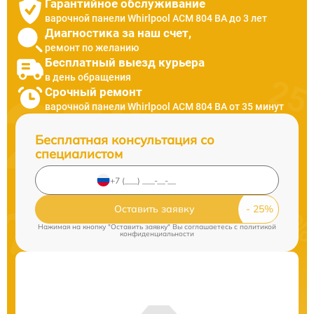
Гарантийное обслуживание
варочной панели Whirlpool ACM 804 BA до 3 лет
Диагностика за наш счет,
ремонт по желанию
Бесплатный выезд курьера
в день обращения
Срочный ремонт
варочной панели Whirlpool ACM 804 BA от 35 минут
Бесплатная консультация со
специалистом
Оставить заявку
Нажимая на кнопку "Оставить заявку" Вы соглашаетесь c
политикой
конфиденциальности