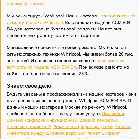
преимуществами
.
Мы ремонтируем Whirlpool. Наши мастера -
специалисты по
ремонту техники Whirlpool
. Восстановить модель ACM 804
BA для мастеров не будет новой задачей. На все виды
проведенных работ у нас имеется гарантия.
Минимальные сроки выполнения ремонта. Мы большая
сеть мастерских техники Whirlpool. Мы имеем более 20 тыс.
запчастей. И возможно на наших складах
уже имеется
запчасть на модель ACM 804 BA
. При заказе ремонта на
сайте - предоставляется скидка -25%.
Знаем свое дело
Будьте уверены в профессионализме наших мастеров - они
с уверенностью выполнят ремонт Whirlpool ACM 804 BA. По
данным наших мастеров в Москве по ремонту Whirlpool,
наиболее востребованы следующие услуги:
Прошивка
,
Замена конфорки индукционной
,
Замена конфорки
стеклокерамической
,
Замена конфорки чугунной
,
Замена
инвентора в индукционной варочной панели
,
Ремонт