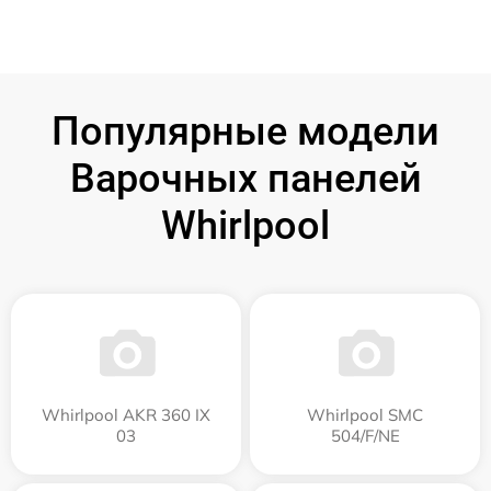
Популярные модели
Варочных панелей
Whirlpool
Whirlpool AKR 360 IX
Whirlpool SMC
03
504/F/NE