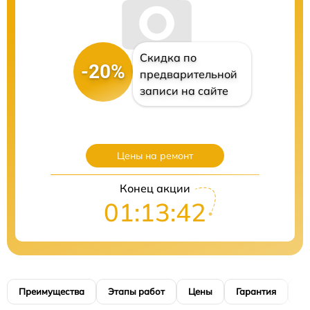
Скидка по
-20%
предварительной
записи на сайте
Цены на ремонт
Конец акции
01:13:41
Преимущества
Этапы работ
Цены
Гарантия
М