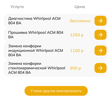
Услуга
Цена
Диагностика Whirlpool ACM
бесплатно
804 BA
Прошивка Whirlpool ACM 804
1250 р
BA
Замена конфорки
индукционной Whirlpool ACM
1100 р
804 BA
Замена конфорки
стеклокерамической Whirlpool
900 р
ACM 804 BA
У меня другая неисправность