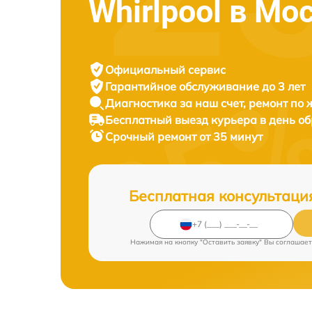
Whirlpool в Мо
Официальный сервис
Гарантийное обслуживание
до 3 лет
Диагностика за наш счет,
ремонт по
Бесплатный выезд курьера
в день о
Срочный ремонт
от 35 минут
Бесплатная консультаци
Нажимая на кнопку "Оставить заявку" Вы соглашает