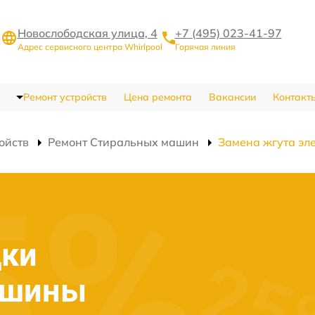
Новослободская улица, 4
+7 (495) 023-41-97
Адрес сервисного центра Whirlpool
Горячая линия
Ремонт устройств
Цена ремонта
Вакансии
Контакт
ойств
Ремонт Стиральных машин
Замена жгута эл
дки
ашины