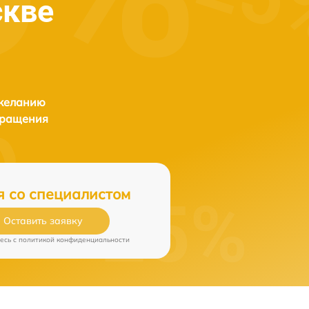
скве
 желанию
бращения
я со специалистом
Оставить заявку
есь c
политикой конфиденциальности