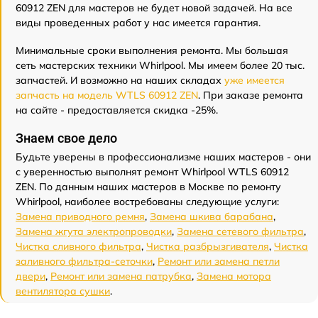
60912 ZEN для мастеров не будет новой задачей. На все
виды проведенных работ у нас имеется гарантия.
Минимальные сроки выполнения ремонта. Мы большая
сеть мастерских техники Whirlpool. Мы имеем более 20 тыс.
запчастей. И возможно на наших складах
уже имеется
запчасть на модель WTLS 60912 ZEN
. При заказе ремонта
на сайте - предоставляется скидка -25%.
Знаем свое дело
Будьте уверены в профессионализме наших мастеров - они
с уверенностью выполнят ремонт Whirlpool WTLS 60912
ZEN. По данным наших мастеров в Москве по ремонту
Whirlpool, наиболее востребованы следующие услуги:
Замена приводного ремня
,
Замена шкива барабана
,
Замена жгута электропроводки
,
Замена сетевого фильтра
,
Чистка сливного фильтра
,
Чистка разбрызгивателя
,
Чистка
заливного фильтра-сеточки
,
Ремонт или замена петли
двери
,
Ремонт или замена патрубка
,
Замена мотора
вентилятора сушки
.