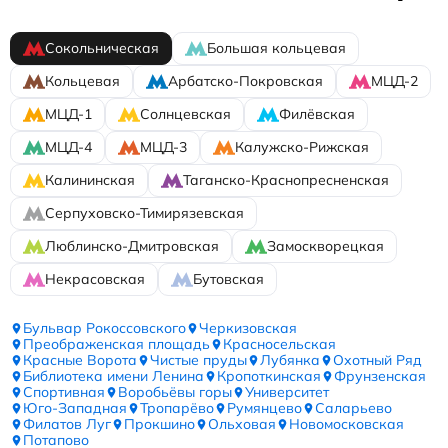
Сокольническая
Большая кольцевая
Кольцевая
Арбатско-Покровская
МЦД-2
МЦД-1
Солнцевская
Филёвская
МЦД-4
МЦД-3
Калужско-Рижская
Калининская
Таганско-Краснопресненская
Серпуховско-Тимирязевская
Люблинско-Дмитровская
Замоскворецкая
Некрасовская
Бутовская
Бульвар Рокоссовского
Черкизовская
Преображенская площадь
Красносельская
Красные Ворота
Чистые пруды
Лубянка
Охотный Ряд
Библиотека имени Ленина
Кропоткинская
Фрунзенская
Спортивная
Воробьёвы горы
Университет
Юго-Западная
Тропарёво
Румянцево
Саларьево
Филатов Луг
Прокшино
Ольховая
Новомосковская
Потапово