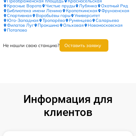
Преображенская площадь
Красносельская
Красные Ворота
Чистые пруды
Лубянка
Охотный Ряд
Библиотека имени Ленина
Кропоткинская
Фрунзенская
Спортивная
Воробьёвы горы
Университет
Юго-Западная
Тропарёво
Румянцево
Саларьево
Филатов Луг
Прокшино
Ольховая
Новомосковская
Потапово
Не нашли свою станцию?
Оставить заявку
Информация для
клиентов