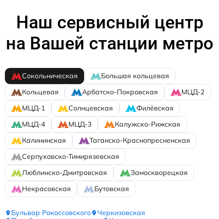
Наш сервисный центр
на Вашей станции метро
Сокольническая
Большая кольцевая
Кольцевая
Арбатско-Покровская
МЦД-2
МЦД-1
Солнцевская
Филёвская
МЦД-4
МЦД-3
Калужско-Рижская
Калининская
Таганско-Краснопресненская
Серпуховско-Тимирязевская
Люблинско-Дмитровская
Замоскворецкая
Некрасовская
Бутовская
Бульвар Рокоссовского
Черкизовская