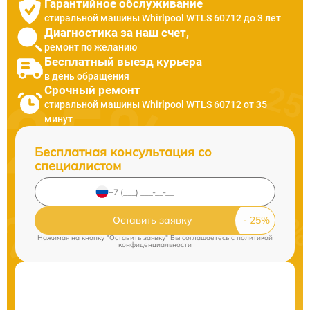
Гарантийное обслуживание
стиральной машины Whirlpool WTLS 60712 до 3 лет
Диагностика за наш счет,
ремонт по желанию
Бесплатный выезд курьера
в день обращения
Срочный ремонт
стиральной машины Whirlpool WTLS 60712 от 35
минут
Бесплатная консультация со
специалистом
Оставить заявку
Нажимая на кнопку "Оставить заявку" Вы соглашаетесь c
политикой
конфиденциальности