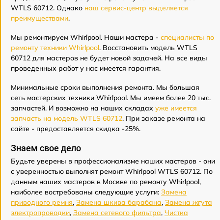
WTLS 60712. Однако
наш сервис-центр выделяется
преимуществами
.
Мы ремонтируем Whirlpool. Наши мастера -
специалисты по
ремонту техники Whirlpool
. Восстановить модель WTLS
60712 для мастеров не будет новой задачей. На все виды
проведенных работ у нас имеется гарантия.
Минимальные сроки выполнения ремонта. Мы большая
сеть мастерских техники Whirlpool. Мы имеем более 20 тыс.
запчастей. И возможно на наших складах
уже имеется
запчасть на модель WTLS 60712
. При заказе ремонта на
сайте - предоставляется скидка -25%.
Знаем свое дело
Будьте уверены в профессионализме наших мастеров - они
с уверенностью выполнят ремонт Whirlpool WTLS 60712. По
данным наших мастеров в Москве по ремонту Whirlpool,
наиболее востребованы следующие услуги:
Замена
приводного ремня
,
Замена шкива барабана
,
Замена жгута
электропроводки
,
Замена сетевого фильтра
,
Чистка