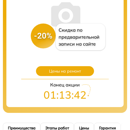
Скидка по
-20%
предварительной
записи на сайте
Цены на ремонт
Конец акции
01:13:41
Преимущества
Этапы работ
Цены
Гарантия
М