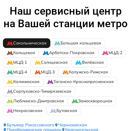
Наш сервисный центр
на Вашей станции метро
Сокольническая
Большая кольцевая
Кольцевая
Арбатско-Покровская
МЦД-2
МЦД-1
Солнцевская
Филёвская
МЦД-4
МЦД-3
Калужско-Рижская
Калининская
Таганско-Краснопресненская
Серпуховско-Тимирязевская
Люблинско-Дмитровская
Замоскворецкая
Некрасовская
Бутовская
Бульвар Рокоссовского
Черкизовская
Преображенская площадь
Красносельская