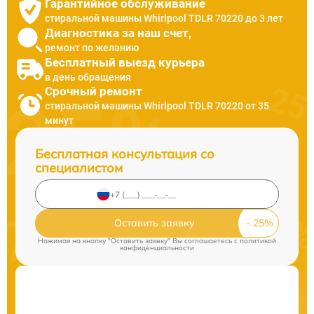
Гарантийное обслуживание
стиральной машины Whirlpool TDLR 70220 до 3 лет
Диагностика за наш счет,
ремонт по желанию
Бесплатный выезд курьера
в день обращения
Срочный ремонт
стиральной машины Whirlpool TDLR 70220 от 35
минут
Бесплатная консультация со
специалистом
Оставить заявку
Нажимая на кнопку "Оставить заявку" Вы соглашаетесь c
политикой
конфиденциальности