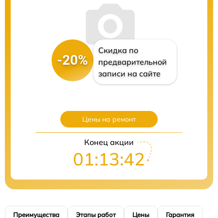
Скидка по
-20%
предварительной
записи на сайте
Цены на ремонт
Конец акции
01:13:41
Преимущества
Этапы работ
Цены
Гарантия
М