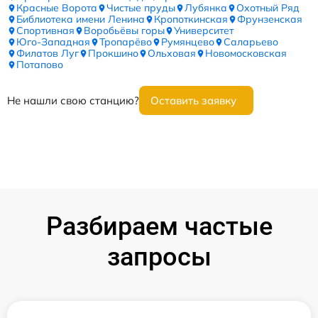
Красные Ворота
Чистые пруды
Лубянка
Охотный Ряд
Библиотека имени Ленина
Кропоткинская
Фрунзенская
Спортивная
Воробьёвы горы
Университет
Юго-Западная
Тропарёво
Румянцево
Саларьево
Филатов Луг
Прокшино
Ольховая
Новомосковская
Потапово
Не нашли свою станцию?
Оставить заявку
Разбираем частые
запросы