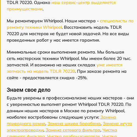
TDLR 70220. Однако
наш сервис-центр выделяется
преимуществами
.
Мы ремонтируем Whirlpool. Наши мастера -
специалисты по
ремонту техники Whirlpool
. Восстановить модель TDLR
70220 для мастеров не будет новой задачей. На все виды
проведенных работ у нас имеется гарантия.
Минимальные сроки выполнения ремонта. Мы большая
сеть мастерских техники Whirlpool. Мы имеем более 20 тыс.
запчастей. И возможно на наших складах
уже имеется
запчасть на модель TDLR 70220
. При заказе ремонта на
сайте - предоставляется скидка -25%.
Знаем свое дело
Будьте уверены в профессионализме наших мастеров - они
с уверенностью выполнят ремонт Whirlpool TDLR 70220. По
данным наших мастеров в Москве по ремонту Whirlpool,
наиболее востребованы следующие услуги:
Замена
приводного ремня
,
Замена шкива барабана
,
Замена жгута
электропроводки
,
Замена сетевого фильтра
,
Чистка
сливного фильтра
,
Чистка разбрызгивателя
,
Чистка