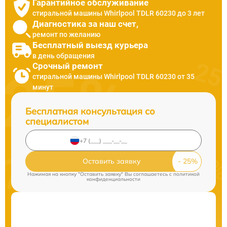
Гарантийное обслуживание
стиральной машины Whirlpool TDLR 60230 до 3 лет
Диагностика за наш счет,
ремонт по желанию
Бесплатный выезд курьера
в день обращения
Срочный ремонт
стиральной машины Whirlpool TDLR 60230 от 35
минут
Бесплатная консультация со
специалистом
Оставить заявку
Нажимая на кнопку "Оставить заявку" Вы соглашаетесь c
политикой
конфиденциальности