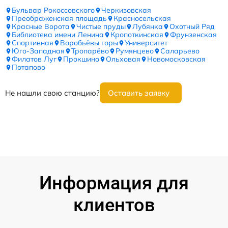
Бульвар Рокоссовского
Черкизовская
Преображенская площадь
Красносельская
Красные Ворота
Чистые пруды
Лубянка
Охотный Ряд
Библиотека имени Ленина
Кропоткинская
Фрунзенская
Спортивная
Воробьёвы горы
Университет
Юго-Западная
Тропарёво
Румянцево
Саларьево
Филатов Луг
Прокшино
Ольховая
Новомосковская
Потапово
Не нашли свою станцию?
Оставить заявку
Информация для
клиентов