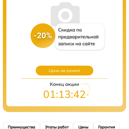
Скидка по
-20%
предварительной
записи на сайте
Цены на ремонт
Конец акции
01:13:40
Преимущества
Этапы работ
Цены
Гарантия
М