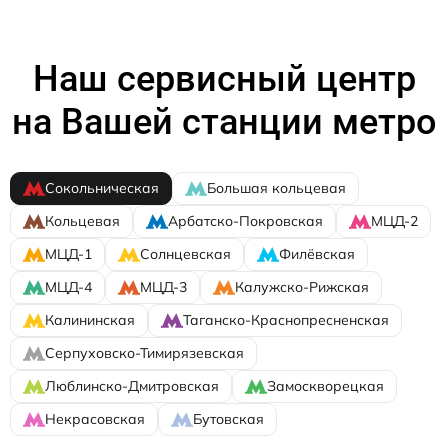
Наш сервисный центр
на Вашей станции метро
Сокольническая
Большая кольцевая
Кольцевая
Арбатско-Покровская
МЦД-2
МЦД-1
Солнцевская
Филёвская
МЦД-4
МЦД-3
Калужско-Рижская
Калининская
Таганско-Краснопресненская
Серпуховско-Тимирязевская
Люблинско-Дмитровская
Замоскворецкая
Некрасовская
Бутовская