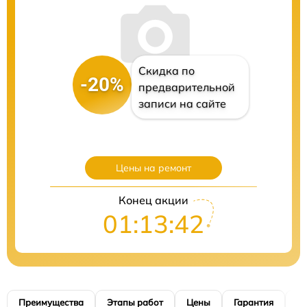
Скидка по
-20%
предварительной
записи на сайте
Цены на ремонт
Конец акции
01:13:41
Преимущества
Этапы работ
Цены
Гарантия
М