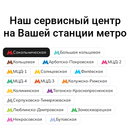
Наш сервисный центр
на Вашей станции метро
Сокольническая
Большая кольцевая
Кольцевая
Арбатско-Покровская
МЦД-2
МЦД-1
Солнцевская
Филёвская
МЦД-4
МЦД-3
Калужско-Рижская
Калининская
Таганско-Краснопресненская
Серпуховско-Тимирязевская
Люблинско-Дмитровская
Замоскворецкая
Некрасовская
Бутовская