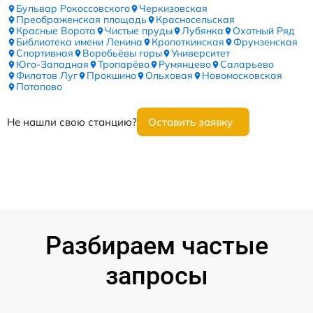
Бульвар Рокоссовского
Черкизовская
Преображенская площадь
Красносельская
Красные Ворота
Чистые пруды
Лубянка
Охотный Ряд
Библиотека имени Ленина
Кропоткинская
Фрунзенская
Спортивная
Воробьёвы горы
Университет
Юго-Западная
Тропарёво
Румянцево
Саларьево
Филатов Луг
Прокшино
Ольховая
Новомосковская
Потапово
Не нашли свою станцию?
Оставить заявку
Разбираем частые
запросы