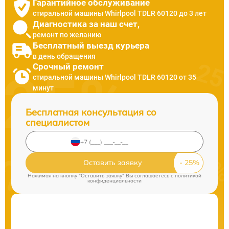
Гарантийное обслуживание
стиральной машины Whirlpool TDLR 60120 до 3 лет
Диагностика за наш счет,
ремонт по желанию
Бесплатный выезд курьера
в день обращения
Срочный ремонт
стиральной машины Whirlpool TDLR 60120 от 35
минут
Бесплатная консультация со
специалистом
Оставить заявку
Нажимая на кнопку "Оставить заявку" Вы соглашаетесь c
политикой
конфиденциальности