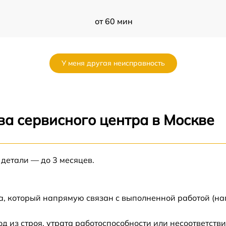
от 60 мин
от 60 мин
У меня другая неисправность
от 60 мин
от 60 мин
ва сервисного центра в Москве
от 60 мин
 детали — до 3 месяцев.
от 60 мин
от 60 мин
а, который напрямую связан с выполненной работой (на
от 60 мин
из строя, утрата работоспособности или несоответств