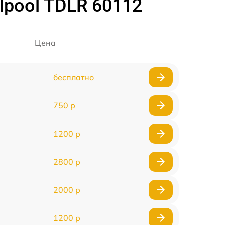
pool TDLR 60112
Цена
бесплатно
750 р
1200 р
2800 р
2000 р
1200 р