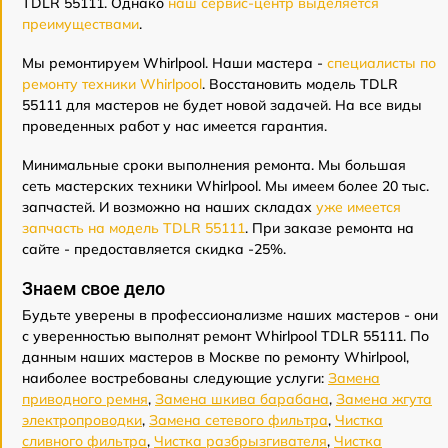
TDLR 55111. Однако
наш сервис-центр выделяется
преимуществами
.
Мы ремонтируем Whirlpool. Наши мастера -
специалисты по
ремонту техники Whirlpool
. Восстановить модель TDLR
55111 для мастеров не будет новой задачей. На все виды
проведенных работ у нас имеется гарантия.
Минимальные сроки выполнения ремонта. Мы большая
сеть мастерских техники Whirlpool. Мы имеем более 20 тыс.
запчастей. И возможно на наших складах
уже имеется
запчасть на модель TDLR 55111
. При заказе ремонта на
сайте - предоставляется скидка -25%.
Знаем свое дело
Будьте уверены в профессионализме наших мастеров - они
с уверенностью выполнят ремонт Whirlpool TDLR 55111. По
данным наших мастеров в Москве по ремонту Whirlpool,
наиболее востребованы следующие услуги:
Замена
приводного ремня
,
Замена шкива барабана
,
Замена жгута
электропроводки
,
Замена сетевого фильтра
,
Чистка
сливного фильтра
,
Чистка разбрызгивателя
,
Чистка