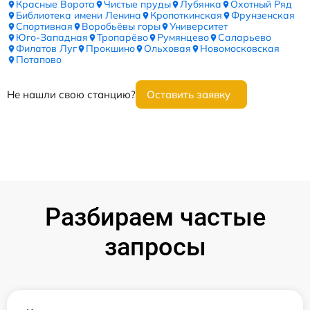
Красные Ворота
Чистые пруды
Лубянка
Охотный Ряд
Библиотека имени Ленина
Кропоткинская
Фрунзенская
Спортивная
Воробьёвы горы
Университет
Юго-Западная
Тропарёво
Румянцево
Саларьево
Филатов Луг
Прокшино
Ольховая
Новомосковская
Потапово
Не нашли свою станцию?
Оставить заявку
Разбираем частые
запросы