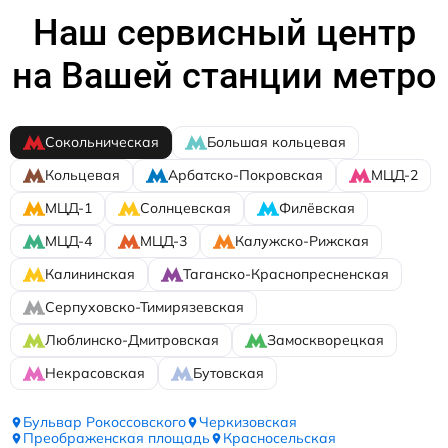
Наш сервисный центр
на Вашей станции метро
Сокольническая
Большая кольцевая
Кольцевая
Арбатско-Покровская
МЦД-2
МЦД-1
Солнцевская
Филёвская
МЦД-4
МЦД-3
Калужско-Рижская
Калининская
Таганско-Краснопресненская
Серпуховско-Тимирязевская
Люблинско-Дмитровская
Замоскворецкая
Некрасовская
Бутовская
Бульвар Рокоссовского
Черкизовская
Преображенская площадь
Красносельская