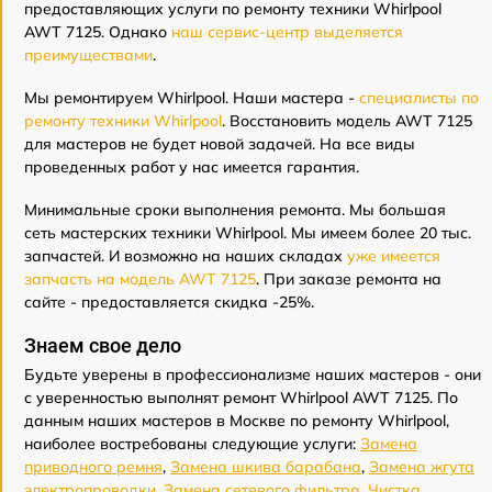
предоставляющих услуги по ремонту техники Whirlpool
AWT 7125. Однако
наш сервис-центр выделяется
преимуществами
.
Мы ремонтируем Whirlpool. Наши мастера -
специалисты по
ремонту техники Whirlpool
. Восстановить модель AWT 7125
для мастеров не будет новой задачей. На все виды
проведенных работ у нас имеется гарантия.
Минимальные сроки выполнения ремонта. Мы большая
сеть мастерских техники Whirlpool. Мы имеем более 20 тыс.
запчастей. И возможно на наших складах
уже имеется
запчасть на модель AWT 7125
. При заказе ремонта на
сайте - предоставляется скидка -25%.
Знаем свое дело
Будьте уверены в профессионализме наших мастеров - они
с уверенностью выполнят ремонт Whirlpool AWT 7125. По
данным наших мастеров в Москве по ремонту Whirlpool,
наиболее востребованы следующие услуги:
Замена
приводного ремня
,
Замена шкива барабана
,
Замена жгута
электропроводки
,
Замена сетевого фильтра
,
Чистка