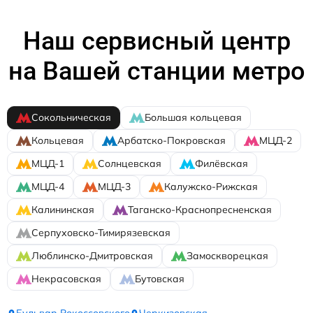
Наш сервисный центр
на Вашей станции метро
Сокольническая
Большая кольцевая
Кольцевая
Арбатско-Покровская
МЦД-2
МЦД-1
Солнцевская
Филёвская
МЦД-4
МЦД-3
Калужско-Рижская
Калининская
Таганско-Краснопресненская
Серпуховско-Тимирязевская
Люблинско-Дмитровская
Замоскворецкая
Некрасовская
Бутовская