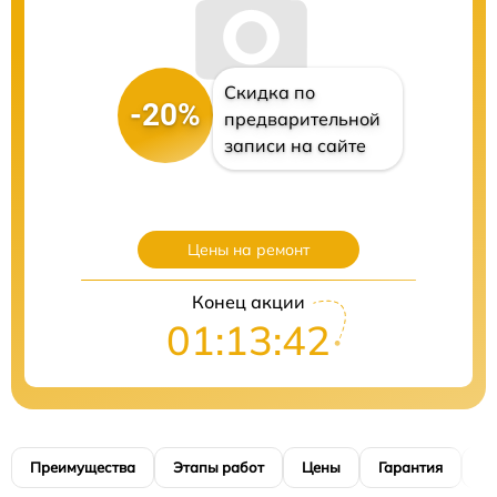
Скидка по
-20%
предварительной
записи на сайте
Цены на ремонт
Конец акции
01:13:41
Преимущества
Этапы работ
Цены
Гарантия
М