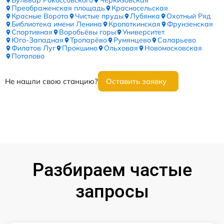
Бульвар Рокоссовского
Черкизовская
Преображенская площадь
Красносельская
Красные Ворота
Чистые пруды
Лубянка
Охотный Ряд
Библиотека имени Ленина
Кропоткинская
Фрунзенская
Спортивная
Воробьёвы горы
Университет
Юго-Западная
Тропарёво
Румянцево
Саларьево
Филатов Луг
Прокшино
Ольховая
Новомосковская
Потапово
Не нашли свою станцию?
Оставить заявку
Разбираем частые
запросы