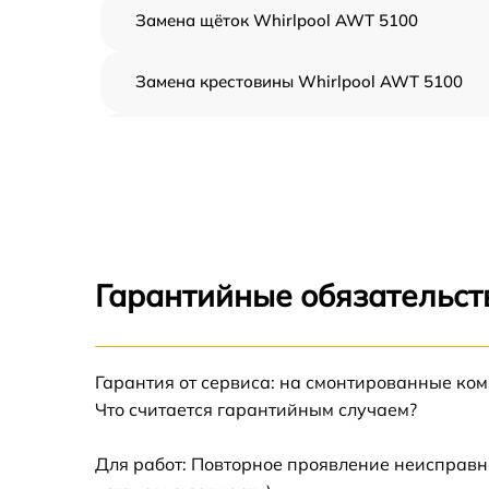
Замена щёток Whirlpool AWT 5100
Замена крестовины Whirlpool AWT 5100
Корпусный ремонт (замена резинок,
креплений, кнопок) Whirlpool AWT 5100
Ремонт платы управления (восстановление)
Whirlpool AWT 5100
Замена блока управления Whirlpool AWT
5100
Гарантийные обязательст
Ремонт/замена датчика температуры
Whirlpool AWT 5100
Гарантия от сервиса: на смонтированные ко
Замена УБЛ Whirlpool AWT 5100
Что считается гарантийным случаем?
Замена циркуляционного насоса Whirlpool
AWT 5100
Для работ: Повторное проявление неисправн