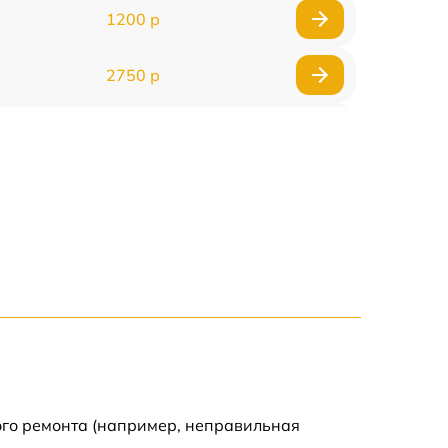
1200 р
2750 р
850 р
2450 р
1800 р
1100 р
1100 р
1800 р
ого ремонта (например, неправильная