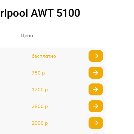
lpool AWT 5100
Цена
бесплатно
750 р
1200 р
2800 р
2000 р