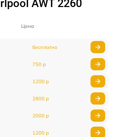
lpool AWT 2260
Цена
бесплатно
750 р
1200 р
2800 р
2000 р
1200 р