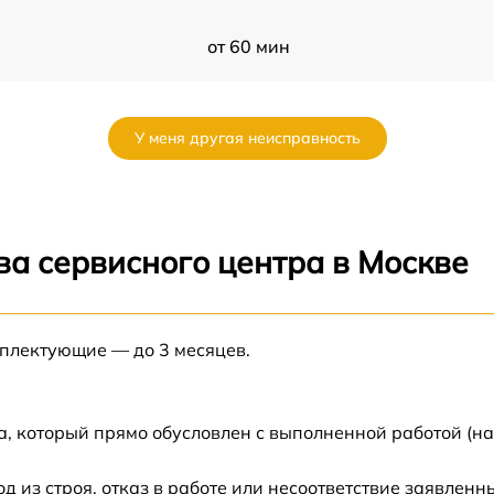
от 60 мин
от 60 мин
У меня другая неисправность
от 60 мин
от 60 мин
ва сервисного центра в Москве
от 60 мин
мплектующие — до 3 месяцев.
от 60 мин
от 60 мин
а, который прямо обусловлен с выполненной работой (н
от 60 мин
из строя, отказ в работе или несоответствие заявлен