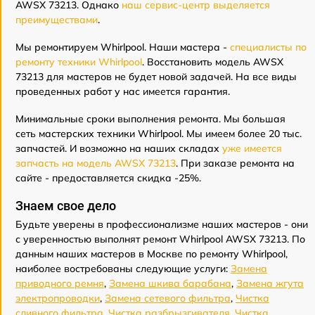
AWSX 73213. Однако
наш сервис-центр выделяется
преимуществами
.
Мы ремонтируем Whirlpool. Наши мастера -
специалисты по
ремонту техники Whirlpool
. Восстановить модель AWSX
73213 для мастеров не будет новой задачей. На все виды
проведенных работ у нас имеется гарантия.
Минимальные сроки выполнения ремонта. Мы большая
сеть мастерских техники Whirlpool. Мы имеем более 20 тыс.
запчастей. И возможно на наших складах
уже имеется
запчасть на модель AWSX 73213
. При заказе ремонта на
сайте - предоставляется скидка -25%.
Знаем свое дело
Будьте уверены в профессионализме наших мастеров - они
с уверенностью выполнят ремонт Whirlpool AWSX 73213. По
данным наших мастеров в Москве по ремонту Whirlpool,
наиболее востребованы следующие услуги:
Замена
приводного ремня
,
Замена шкива барабана
,
Замена жгута
электропроводки
,
Замена сетевого фильтра
,
Чистка
сливного фильтра
,
Чистка разбрызгивателя
,
Чистка