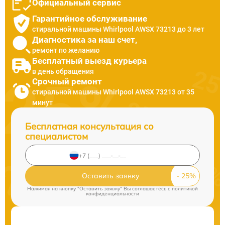
Официальный сервис
Гарантийное обслуживание
стиральной машины Whirlpool AWSX 73213 до 3 лет
Диагностика за наш счет,
ремонт по желанию
Бесплатный выезд курьера
в день обращения
Срочный ремонт
стиральной машины Whirlpool AWSX 73213 от 35
минут
Бесплатная консультация со
специалистом
Оставить заявку
Нажимая на кнопку "Оставить заявку" Вы соглашаетесь c
политикой
конфиденциальности