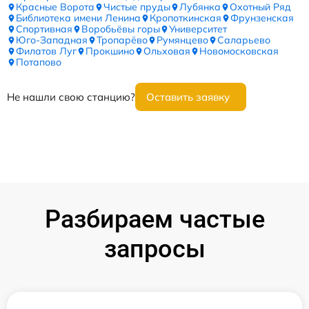
Красные Ворота
Чистые пруды
Лубянка
Охотный Ряд
Библиотека имени Ленина
Кропоткинская
Фрунзенская
Спортивная
Воробьёвы горы
Университет
Юго-Западная
Тропарёво
Румянцево
Саларьево
Филатов Луг
Прокшино
Ольховая
Новомосковская
Потапово
Не нашли свою станцию?
Оставить заявку
Разбираем частые
запросы