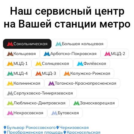
Наш сервисный центр
на Вашей станции метро
Сокольническая
Большая кольцевая
Кольцевая
Арбатско-Покровская
МЦД-2
МЦД-1
Солнцевская
Филёвская
МЦД-4
МЦД-3
Калужско-Рижская
Калининская
Таганско-Краснопресненская
Серпуховско-Тимирязевская
Люблинско-Дмитровская
Замоскворецкая
Некрасовская
Бутовская
Бульвар Рокоссовского
Черкизовская
Преображенская площадь
Красносельская