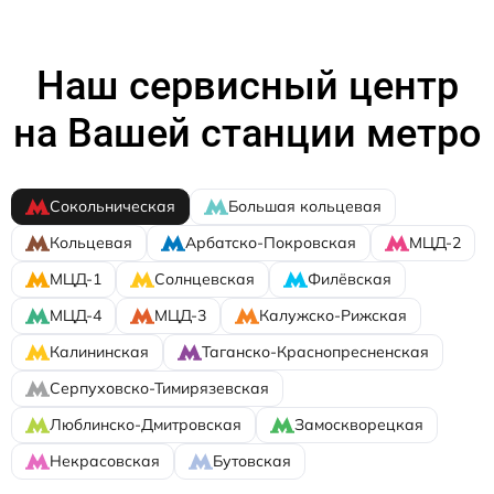
Наш сервисный центр
на Вашей станции метро
Сокольническая
Большая кольцевая
Кольцевая
Арбатско-Покровская
МЦД-2
МЦД-1
Солнцевская
Филёвская
МЦД-4
МЦД-3
Калужско-Рижская
Калининская
Таганско-Краснопресненская
Серпуховско-Тимирязевская
Люблинско-Дмитровская
Замоскворецкая
Некрасовская
Бутовская