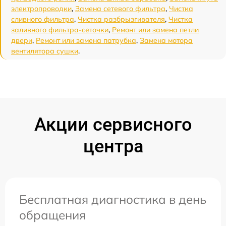
электропроводки
,
Замена сетевого фильтра
,
Чистка
сливного фильтра
,
Чистка разбрызгивателя
,
Чистка
заливного фильтра-сеточки
,
Ремонт или замена петли
двери
,
Ремонт или замена патрубка
,
Замена мотора
вентилятора сушки
.
Акции сервисного
центра
Бесплатная диагностика в день
обращения