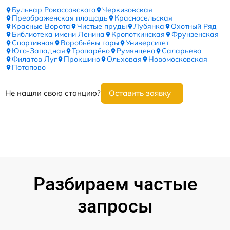
Бульвар Рокоссовского
Черкизовская
Преображенская площадь
Красносельская
Красные Ворота
Чистые пруды
Лубянка
Охотный Ряд
Библиотека имени Ленина
Кропоткинская
Фрунзенская
Спортивная
Воробьёвы горы
Университет
Юго-Западная
Тропарёво
Румянцево
Саларьево
Филатов Луг
Прокшино
Ольховая
Новомосковская
Потапово
Не нашли свою станцию?
Оставить заявку
Разбираем частые
запросы