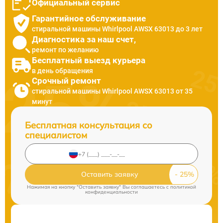
Официальный сервис
Гарантийное обслуживание
стиральной машины Whirlpool AWSX 63013 до 3 лет
Диагностика за наш счет,
ремонт по желанию
Бесплатный выезд курьера
в день обращения
Срочный ремонт
стиральной машины Whirlpool AWSX 63013 от 35
минут
Бесплатная консультация со
специалистом
Оставить заявку
Нажимая на кнопку "Оставить заявку" Вы соглашаетесь c
политикой
конфиденциальности