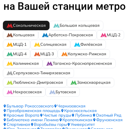
на Вашей станции метро
Сокольническая
Большая кольцевая
Кольцевая
Арбатско-Покровская
МЦД-2
МЦД-1
Солнцевская
Филёвская
МЦД-4
МЦД-3
Калужско-Рижская
Калининская
Таганско-Краснопресненская
Серпуховско-Тимирязевская
Люблинско-Дмитровская
Замоскворецкая
Некрасовская
Бутовская
Бульвар Рокоссовского
Черкизовская
Преображенская площадь
Красносельская
Красные Ворота
Чистые пруды
Лубянка
Охотный Ряд
Библиотека имени Ленина
Кропоткинская
Фрунзенская
Спортивная
Воробьёвы горы
Университет