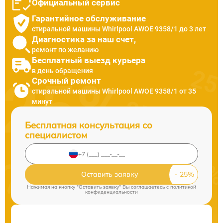
Официальный сервис
Гарантийное обслуживание
стиральной машины Whirlpool AWOE 9358/1 до 3 лет
Диагностика за наш счет,
ремонт по желанию
Бесплатный выезд курьера
в день обращения
Срочный ремонт
стиральной машины Whirlpool AWOE 9358/1 от 35
минут
Бесплатная консультация со
специалистом
Оставить заявку
Нажимая на кнопку "Оставить заявку" Вы соглашаетесь c
политикой
конфиденциальности