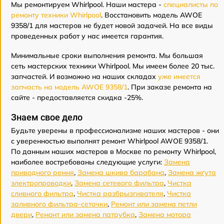
Мы ремонтируем Whirlpool. Наши мастера -
специалисты по
ремонту техники Whirlpool
. Восстановить модель AWOE
9358/1 для мастеров не будет новой задачей. На все виды
проведенных работ у нас имеется гарантия.
Минимальные сроки выполнения ремонта. Мы большая
сеть мастерских техники Whirlpool. Мы имеем более 20 тыс.
запчастей. И возможно на наших складах
уже имеется
запчасть на модель AWOE 9358/1
. При заказе ремонта на
сайте - предоставляется скидка -25%.
Знаем свое дело
Будьте уверены в профессионализме наших мастеров - они
с уверенностью выполнят ремонт Whirlpool AWOE 9358/1.
По данным наших мастеров в Москве по ремонту Whirlpool,
наиболее востребованы следующие услуги:
Замена
приводного ремня
,
Замена шкива барабана
,
Замена жгута
электропроводки
,
Замена сетевого фильтра
,
Чистка
сливного фильтра
,
Чистка разбрызгивателя
,
Чистка
заливного фильтра-сеточки
,
Ремонт или замена петли
двери
,
Ремонт или замена патрубка
,
Замена мотора