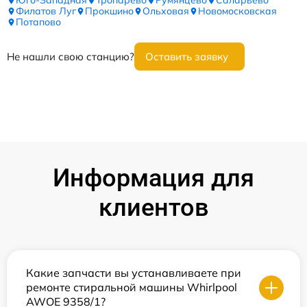
Юго-Западная
Тропарёво
Румянцево
Саларьево
Филатов Луг
Прокшино
Ольховая
Новомосковская
Потапово
Не нашли свою станцию?
Оставить заявку
Информация для
клиентов
Какие запчасти вы устанавливаете при
ремонте стиральной машины Whirlpool
AWOE 9358/1?