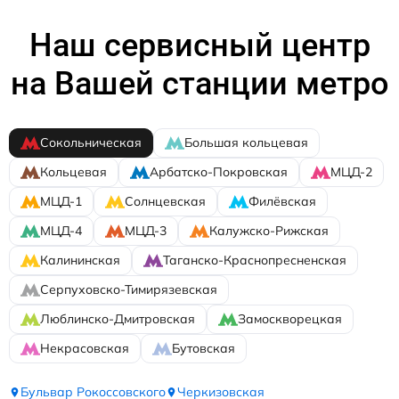
Наш сервисный центр
на Вашей станции метро
Сокольническая
Большая кольцевая
Кольцевая
Арбатско-Покровская
МЦД-2
МЦД-1
Солнцевская
Филёвская
МЦД-4
МЦД-3
Калужско-Рижская
Калининская
Таганско-Краснопресненская
Серпуховско-Тимирязевская
Люблинско-Дмитровская
Замоскворецкая
Некрасовская
Бутовская
Бульвар Рокоссовского
Черкизовская