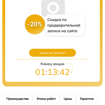
Скидка по
-20%
предварительной
записи на сайте
Цены на ремонт
Конец акции
01:13:40
Преимущества
Этапы работ
Цены
Гарантия
М