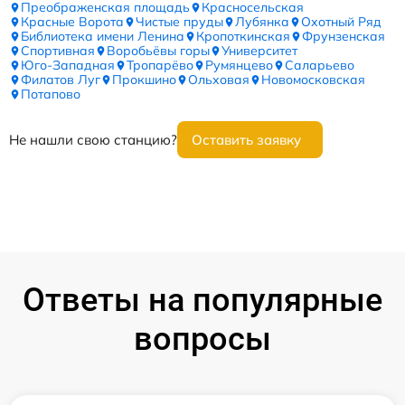
Преображенская площадь
Красносельская
Красные Ворота
Чистые пруды
Лубянка
Охотный Ряд
Библиотека имени Ленина
Кропоткинская
Фрунзенская
Спортивная
Воробьёвы горы
Университет
Юго-Западная
Тропарёво
Румянцево
Саларьево
Филатов Луг
Прокшино
Ольховая
Новомосковская
Потапово
Не нашли свою станцию?
Оставить заявку
Ответы на популярные
вопросы