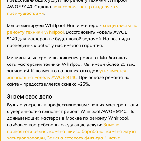
предоставляющих услуги по ремонту техники Whirlpool
AWOE 9140. Однако
наш сервис-центр выделяется
преимуществами
.
Мы ремонтируем Whirlpool. Наши мастера -
специалисты по
ремонту техники Whirlpool
. Восстановить модель AWOE
9140 для мастеров не будет новой задачей. На все виды
проведенных работ у нас имеется гарантия.
Минимальные сроки выполнения ремонта. Мы большая
сеть мастерских техники Whirlpool. Мы имеем более 20 тыс.
запчастей. И возможно на наших складах
уже имеется
запчасть на модель AWOE 9140
. При заказе ремонта на
сайте - предоставляется скидка -25%.
Знаем свое дело
Будьте уверены в профессионализме наших мастеров - они
с уверенностью выполнят ремонт Whirlpool AWOE 9140. По
данным наших мастеров в Москве по ремонту Whirlpool,
наиболее востребованы следующие услуги:
Замена
приводного ремня
,
Замена шкива барабана
,
Замена жгута
электропроводки
,
Замена сетевого фильтра
,
Чистка