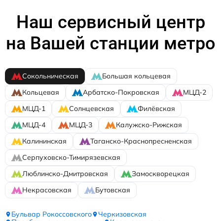
Наш сервисный центр
на Вашей станции метро
Сокольническая
Большая кольцевая
Кольцевая
Арбатско-Покровская
МЦД-2
МЦД-1
Солнцевская
Филёвская
МЦД-4
МЦД-3
Калужско-Рижская
Калининская
Таганско-Краснопресненская
Серпуховско-Тимирязевская
Люблинско-Дмитровская
Замоскворецкая
Некрасовская
Бутовская
Бульвар Рокоссовского
Черкизовская