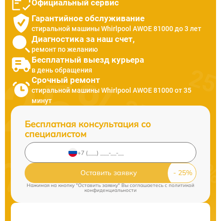
Официальный сервис
Гарантийное обслуживание
стиральной машины Whirlpool AWOE 81000 до 3 лет
Диагностика за наш счет,
ремонт по желанию
Бесплатный выезд курьера
в день обращения
Срочный ремонт
стиральной машины Whirlpool AWOE 81000 от 35
минут
Бесплатная консультация со
специалистом
Оставить заявку
Нажимая на кнопку "Оставить заявку" Вы соглашаетесь c
политикой
конфиденциальности