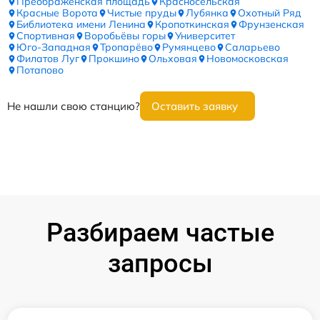
Преображенская площадь
Красносельская
Красные Ворота
Чистые пруды
Лубянка
Охотный Ряд
Библиотека имени Ленина
Кропоткинская
Фрунзенская
Спортивная
Воробьёвы горы
Университет
Юго-Западная
Тропарёво
Румянцево
Саларьево
Филатов Луг
Прокшино
Ольховая
Новомосковская
Потапово
Не нашли свою станцию?
Оставить заявку
Разбираем частые
запросы