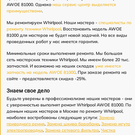
AWOE 81000. Однако
наш сервис-центр выделяется
преимуществами
.
Мы ремонтируем Whirlpool. Наши мастера -
специалисты по
ремонту техники Whirlpool
. Восстановить модель AWOE
81000 для мастеров не будет новой задачей. На все виды
проведенных работ у нас имеется гарантия.
Минимальные сроки выполнения ремонта. Мы большая
сеть мастерских техники Whirlpool. Мы имеем более 20 тыс.
запчастей. И возможно на наших складах
уже имеется
запчасть на модель AWOE 81000
. При заказе ремонта на
сайте - предоставляется скидка -25%.
Знаем свое дело
Будьте уверены в профессионализме наших мастеров - они
с уверенностью выполнят ремонт Whirlpool AWOE 81000. По
данным наших мастеров в Москве по ремонту Whirlpool,
наиболее востребованы следующие услуги:
Замена
приводного ремня
,
Замена шкива барабана
,
Замена жгута
электропроводки
,
Замена сетевого фильтра
,
Чистка