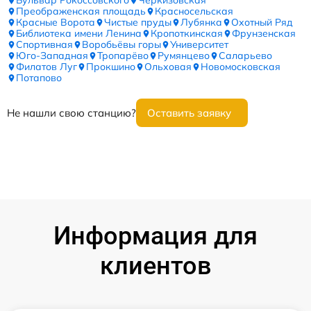
Бульвар Рокоссовского
Черкизовская
Преображенская площадь
Красносельская
Красные Ворота
Чистые пруды
Лубянка
Охотный Ряд
Библиотека имени Ленина
Кропоткинская
Фрунзенская
Спортивная
Воробьёвы горы
Университет
Юго-Западная
Тропарёво
Румянцево
Саларьево
Филатов Луг
Прокшино
Ольховая
Новомосковская
Потапово
Не нашли свою станцию?
Оставить заявку
Информация для
клиентов