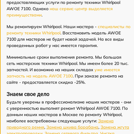
предоставляющих услуги по ремонту техники Whirlpool
AWOE 7100. Однако
наш сервис-центр выделяется
преимуществами
.
Мы ремонтируем Whirlpool. Наши мастера -
специалисты по
ремонту техники Whirlpool
. Восстановить модель AWOE
7100 для мастеров не будет новой задачей. На все виды
проведенных работ у нас имеется гарантия.
Минимальные сроки выполнения ремонта. Мы большая
сеть мастерских техники Whirlpool. Мы имеем более 20 тыс.
запчастей. И возможно на наших складах
уже имеется
запчасть на модель AWOE 7100
. При заказе ремонта на
сайте - предоставляется скидка -25%.
Знаем свое дело
Будьте уверены в профессионализме наших мастеров - они
с уверенностью выполнят ремонт Whirlpool AWOE 7100. По
данным наших мастеров в Москве по ремонту Whirlpool,
наиболее востребованы следующие услуги:
Замена
приводного ремня
,
Замена шкива барабана
,
Замена жгута
электропроводки
,
Замена сетевого фильтра
,
Чистка