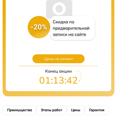
Скидка по
-20%
предварительной
записи на сайте
Цены на ремонт
Конец акции
01:13:40
Преимущества
Этапы работ
Цены
Гарантия
М