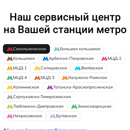
Наш сервисный центр
на Вашей станции метро
Сокольническая
Большая кольцевая
Кольцевая
Арбатско-Покровская
МЦД-2
МЦД-1
Солнцевская
Филёвская
МЦД-4
МЦД-3
Калужско-Рижская
Калининская
Таганско-Краснопресненская
Серпуховско-Тимирязевская
Люблинско-Дмитровская
Замоскворецкая
Некрасовская
Бутовская