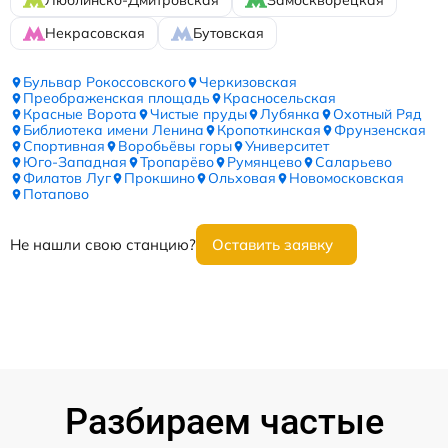
Люблинско-Дмитровская
Замоскворецкая
Некрасовская
Бутовская
Бульвар Рокоссовского
Черкизовская
Преображенская площадь
Красносельская
Красные Ворота
Чистые пруды
Лубянка
Охотный Ряд
Библиотека имени Ленина
Кропоткинская
Фрунзенская
Спортивная
Воробьёвы горы
Университет
Юго-Западная
Тропарёво
Румянцево
Саларьево
Филатов Луг
Прокшино
Ольховая
Новомосковская
Потапово
Не нашли свою станцию?
Оставить заявку
Разбираем частые