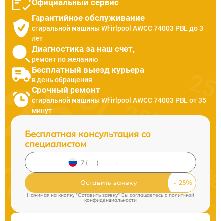
Официальный сервис
Гарантийное обслуживание
стиральной машины Whirlpool AWOC 74003 PBL до 3
лет
Диагностика за наш счет,
ремонт по желанию
Бесплатный выезд курьера
в день обращения
Срочный ремонт
стиральной машины Whirlpool AWOC 74003 PBL от 35
минут
Бесплатная консультация со
специалистом
Оставить заявку
Нажимая на кнопку "Оставить заявку" Вы соглашаетесь c
политикой
конфиденциальности