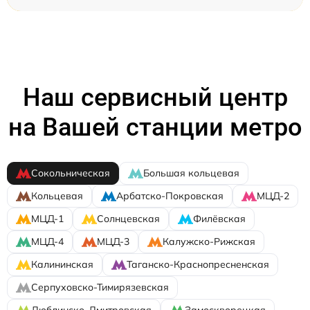
Наш сервисный центр
на Вашей станции метро
Сокольническая
Большая кольцевая
Кольцевая
Арбатско-Покровская
МЦД-2
МЦД-1
Солнцевская
Филёвская
МЦД-4
МЦД-3
Калужско-Рижская
Калининская
Таганско-Краснопресненская
Серпуховско-Тимирязевская