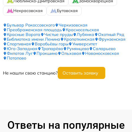
Люблинско-Дмитровская
Замоскворецкая
Некрасовская
Бутовская
Бульвар Рокоссовского
Черкизовская
Преображенская площадь
Красносельская
Красные Ворота
Чистые пруды
Лубянка
Охотный Ряд
Библиотека имени Ленина
Кропоткинская
Фрунзенская
Спортивная
Воробьёвы горы
Университет
Юго-Западная
Тропарёво
Румянцево
Саларьево
Филатов Луг
Прокшино
Ольховая
Новомосковская
Потапово
Не нашли свою станцию?
Оставить заявку
Ответы на популярные