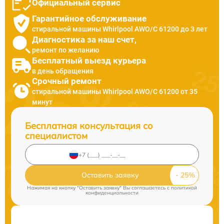
Официальный сервис
Гарантийное обслуживание
стиральной машины Whirlpool AWO/С 61200 до 3 лет
Диагностика за наш счет,
ремонт по желанию
Бесплатный выезд курьера
в день обращения
Срочный ремонт
стиральной машины Whirlpool AWO/С 61200 от 35
минут
Бесплатная консультация со
специалистом
Оставить заявку
Нажимая на кнопку "Оставить заявку" Вы соглашаетесь c
политикой
конфиденциальности