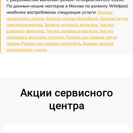
По данным наших мастеров в Москве по ремонту Whirlpool,
наиболее востребованы следующие услуги:
Замена
приводного ремня
,
Замена шкива барабана
,
Замена жгута
электропроводки
,
Замена сетевого фильтра
,
Чистка
сливного фильтра
,
Чистка разбрызгивателя
,
Чистка
заливного фильтра-сеточки
,
Ремонт или замена петли
двери
,
Ремонт или замена патрубка
,
Замена мотора
вентилятора сушки
.
Акции сервисного
центра