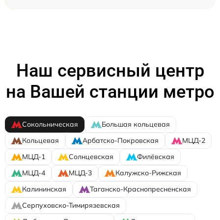
Наш сервисный центр
на Вашей станции метро
Сокольническая
Большая кольцевая
Кольцевая
Арбатско-Покровская
МЦД-2
МЦД-1
Солнцевская
Филёвская
МЦД-4
МЦД-3
Калужско-Рижская
Калининская
Таганско-Краснопресненская
Серпуховско-Тимирязевская