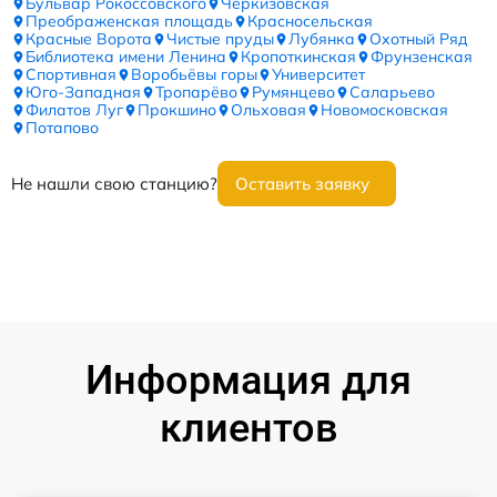
Бульвар Рокоссовского
Черкизовская
Преображенская площадь
Красносельская
Красные Ворота
Чистые пруды
Лубянка
Охотный Ряд
Библиотека имени Ленина
Кропоткинская
Фрунзенская
Спортивная
Воробьёвы горы
Университет
Юго-Западная
Тропарёво
Румянцево
Саларьево
Филатов Луг
Прокшино
Ольховая
Новомосковская
Потапово
Не нашли свою станцию?
Оставить заявку
Информация для
клиентов