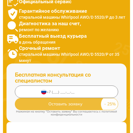
Официальный сервис
Гарантийное обслуживание
стиральной машины Whirlpool AWO/D 5520/P до 3 лет
Диагностика за наш счет,
ремонт по желанию
Бесплатный выезд курьера
в день обращения
Срочный ремонт
стиральной машины Whirlpool AWO/D 5520/P от 35
минут
Бесплатная консультация со
специалистом
Оставить заявку
Нажимая на кнопку "Оставить заявку" Вы соглашаетесь c
политикой
конфиденциальности