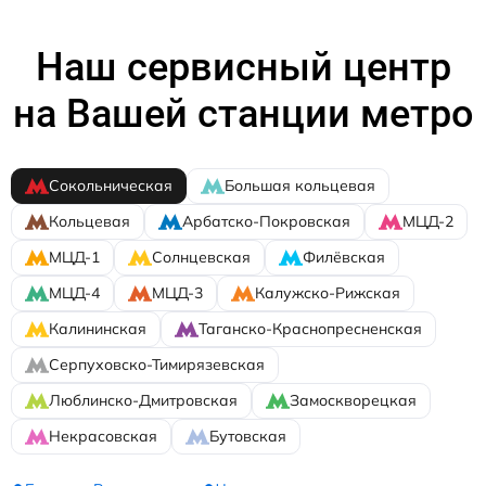
Наш сервисный центр
на Вашей станции метро
Сокольническая
Большая кольцевая
Кольцевая
Арбатско-Покровская
МЦД-2
МЦД-1
Солнцевская
Филёвская
МЦД-4
МЦД-3
Калужско-Рижская
Калининская
Таганско-Краснопресненская
Серпуховско-Тимирязевская
Люблинско-Дмитровская
Замоскворецкая
Некрасовская
Бутовская