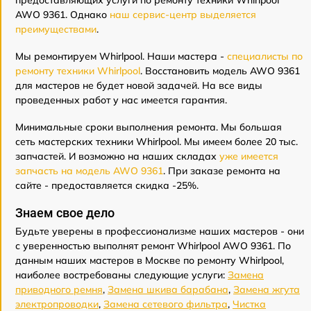
предоставляющих услуги по ремонту техники Whirlpool
AWO 9361. Однако
наш сервис-центр выделяется
преимуществами
.
Мы ремонтируем Whirlpool. Наши мастера -
специалисты по
ремонту техники Whirlpool
. Восстановить модель AWO 9361
для мастеров не будет новой задачей. На все виды
проведенных работ у нас имеется гарантия.
Минимальные сроки выполнения ремонта. Мы большая
сеть мастерских техники Whirlpool. Мы имеем более 20 тыс.
запчастей. И возможно на наших складах
уже имеется
запчасть на модель AWO 9361
. При заказе ремонта на
сайте - предоставляется скидка -25%.
Знаем свое дело
Будьте уверены в профессионализме наших мастеров - они
с уверенностью выполнят ремонт Whirlpool AWO 9361. По
данным наших мастеров в Москве по ремонту Whirlpool,
наиболее востребованы следующие услуги:
Замена
приводного ремня
,
Замена шкива барабана
,
Замена жгута
электропроводки
,
Замена сетевого фильтра
,
Чистка