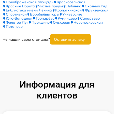
Преображенская площадь
Красносельская
Красные Ворота
Чистые пруды
Лубянка
Охотный Ряд
Библиотека имени Ленина
Кропоткинская
Фрунзенская
Спортивная
Воробьёвы горы
Университет
Юго-Западная
Тропарёво
Румянцево
Саларьево
Филатов Луг
Прокшино
Ольховая
Новомосковская
Потапово
Не нашли свою станцию?
Оставить заявку
Информация для
клиентов