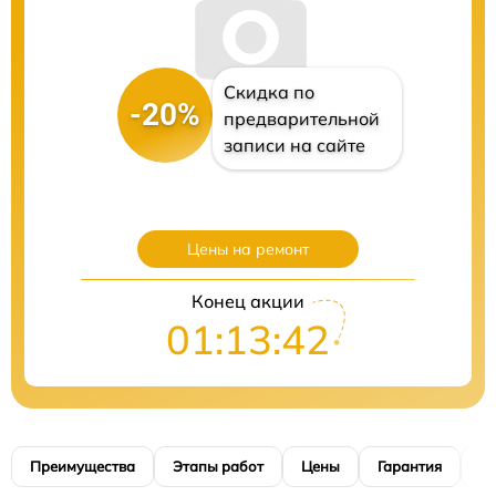
Скидка по
-20%
предварительной
записи на сайте
Цены на ремонт
Конец акции
01:13:41
Преимущества
Этапы работ
Цены
Гарантия
М