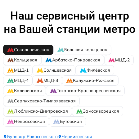
Наш сервисный центр
на Вашей станции метро
Сокольническая
Большая кольцевая
Кольцевая
Арбатско-Покровская
МЦД-2
МЦД-1
Солнцевская
Филёвская
МЦД-4
МЦД-3
Калужско-Рижская
Калининская
Таганско-Краснопресненская
Серпуховско-Тимирязевская
Люблинско-Дмитровская
Замоскворецкая
Некрасовская
Бутовская
Бульвар Рокоссовского
Черкизовская