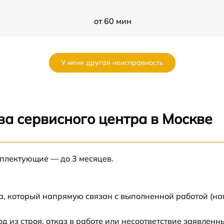
от 60 мин
от 60 мин
У меня другая неисправность
от 60 мин
от 60 мин
ва сервисного центра в Москве
от 60 мин
мплектующие — до 3 месяцев.
от 60 мин
от 60 мин
а, который напрямую связан с выполненной работой (на
от 60 мин
из строя, отказ в работе или несоответствие заявлен