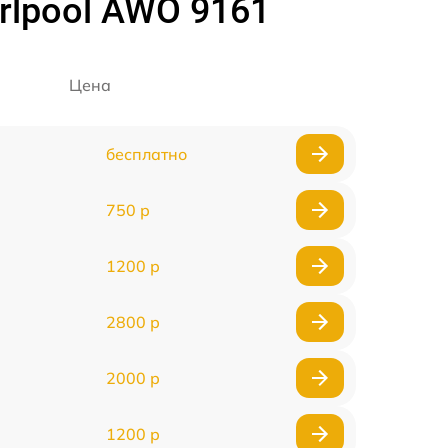
lpool AWO 9161
Цена
бесплатно
750 р
1200 р
2800 р
2000 р
1200 р