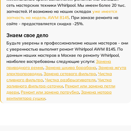
сеть мастерских техники Whirlpool. Мы имеем более 20 тыс.
запчастей. И возможно на наших складах
уже имеется
запчасть на модель AWM 8145
. При заказе ремонта на
сайте - предоставляется скидка -25%.
Знаем свое дело
Будьте уверены в профессионализме наших мастеров - они
с уверенностью выполнят ремонт Whirlpool AWM 8145. По
данным наших мастеров в Москве по ремонту Whirlpool,
наиболее востребованы следующие услуги:
Замена
приводного ремня
,
Замена шкива барабана
,
Замена жгута
электропроводки
,
Замена сетевого фильтра
,
Чистка
сливного фильтра
,
Чистка разбрызгивателя
,
Чистка
заливного фильтра-сеточки
,
Ремонт или замена петли
двери
,
Ремонт или замена патрубка
,
Замена мотора
вентилятора сушки
.