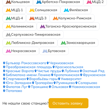
Кольцевая
Арбатско-Покровская
МЦД-2
МЦД-1
Солнцевская
Филёвская
МЦД-4
МЦД-3
Калужско-Рижская
Калининская
Таганско-Краснопресненская
Серпуховско-Тимирязевская
Люблинско-Дмитровская
Замоскворецкая
Некрасовская
Бутовская
Бульвар Рокоссовского
Черкизовская
Преображенская площадь
Красносельская
Красные Ворота
Чистые пруды
Лубянка
Охотный Ряд
Библиотека имени Ленина
Кропоткинская
Фрунзенская
Спортивная
Воробьёвы горы
Университет
Юго-Западная
Тропарёво
Румянцево
Саларьево
Филатов Луг
Прокшино
Ольховая
Новомосковская
Потапово
Не нашли свою станцию?
Оставить заявку