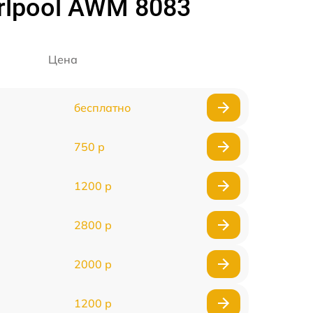
rlpool AWM 8083
Цена
бесплатно
750 р
1200 р
2800 р
2000 р
1200 р