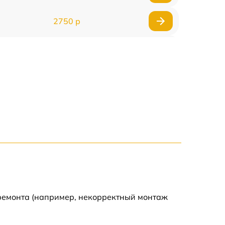
2750 р
850 р
2450 р
1800 р
1100 р
1100 р
1800 р
 ремонта (например, некорректный монтаж
1000 р