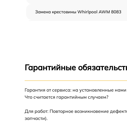
Замена крестовины Whirlpool AWM 8083
Корпусный ремонт (замена резинок,
креплений, кнопок) Whirlpool AWM 8083
Ремонт платы управления (восстановление)
Whirlpool AWM 8083
Замена блока управления Whirlpool AWM
8083
Гарантийные обязательст
Ремонт/замена датчика температуры
Whirlpool AWM 8083
Гарантия от сервиса: на установленные нами
Замена УБЛ Whirlpool AWM 8083
Что считается гарантийным случаем?
Замена циркуляционного насоса Whirlpool
AWM 8083
Для работ: Повторное возникновение дефект
запчасти).
Замена сливного шланга Whirlpool AWM
8083