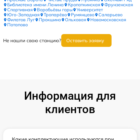
Библиотека имени Ленина
Кропоткинская
Фрунзенская
Спортивная
Воробьёвы горы
Университет
Юго-Западная
Тропарёво
Румянцево
Саларьево
Филатов Луг
Прокшино
Ольховая
Новомосковская
Потапово
Не нашли свою станцию?
Оставить заявку
Информация для
клиентов
Какие комплектующие используются при