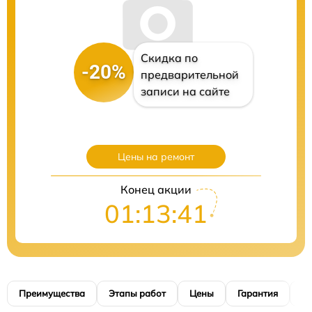
Скидка по
-20%
предварительной
записи на сайте
Цены на ремонт
Конец акции
01:13:40
Преимущества
Этапы работ
Цены
Гарантия
М