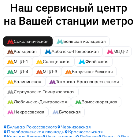
Наш сервисный центр
на Вашей станции метро
Сокольническая
Большая кольцевая
Кольцевая
Арбатско-Покровская
МЦД-2
МЦД-1
Солнцевская
Филёвская
МЦД-4
МЦД-3
Калужско-Рижская
Калининская
Таганско-Краснопресненская
Серпуховско-Тимирязевская
Люблинско-Дмитровская
Замоскворецкая
Некрасовская
Бутовская
Бульвар Рокоссовского
Черкизовская
Преображенская площадь
Красносельская
Красные Ворота
Чистые пруды
Лубянка
Охотный Ряд