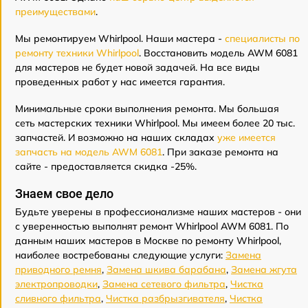
преимуществами
.
Мы ремонтируем Whirlpool. Наши мастера -
специалисты по
ремонту техники Whirlpool
. Восстановить модель AWM 6081
для мастеров не будет новой задачей. На все виды
проведенных работ у нас имеется гарантия.
Минимальные сроки выполнения ремонта. Мы большая
сеть мастерских техники Whirlpool. Мы имеем более 20 тыс.
запчастей. И возможно на наших складах
уже имеется
запчасть на модель AWM 6081
. При заказе ремонта на
сайте - предоставляется скидка -25%.
Знаем свое дело
Будьте уверены в профессионализме наших мастеров - они
с уверенностью выполнят ремонт Whirlpool AWM 6081. По
данным наших мастеров в Москве по ремонту Whirlpool,
наиболее востребованы следующие услуги:
Замена
приводного ремня
,
Замена шкива барабана
,
Замена жгута
электропроводки
,
Замена сетевого фильтра
,
Чистка
сливного фильтра
,
Чистка разбрызгивателя
,
Чистка