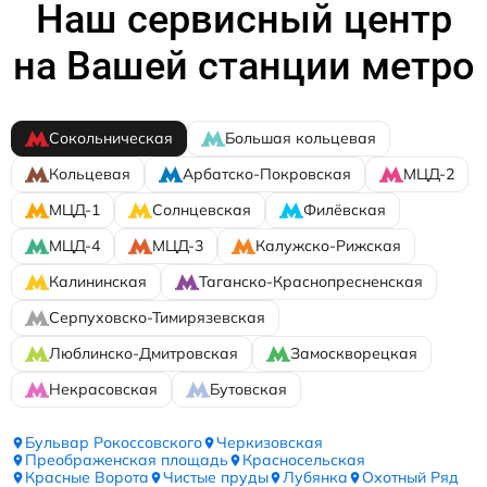
Наш сервисный центр
на Вашей станции метро
Сокольническая
Большая кольцевая
Кольцевая
Арбатско-Покровская
МЦД-2
МЦД-1
Солнцевская
Филёвская
МЦД-4
МЦД-3
Калужско-Рижская
Калининская
Таганско-Краснопресненская
Серпуховско-Тимирязевская
Люблинско-Дмитровская
Замоскворецкая
Некрасовская
Бутовская
Бульвар Рокоссовского
Черкизовская
Преображенская площадь
Красносельская
Красные Ворота
Чистые пруды
Лубянка
Охотный Ряд