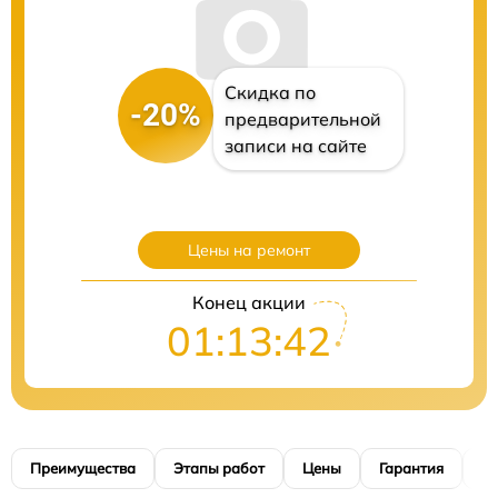
Скидка по
-20%
предварительной
записи на сайте
Цены на ремонт
Конец акции
01:13:41
Преимущества
Этапы работ
Цены
Гарантия
М