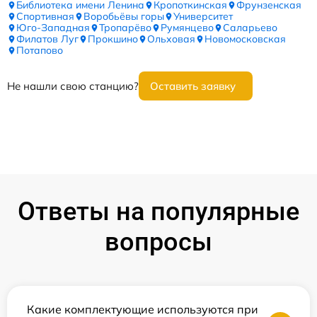
Библиотека имени Ленина
Кропоткинская
Фрунзенская
Спортивная
Воробьёвы горы
Университет
Юго-Западная
Тропарёво
Румянцево
Саларьево
Филатов Луг
Прокшино
Ольховая
Новомосковская
Потапово
Не нашли свою станцию?
Оставить заявку
Ответы на популярные
вопросы
Какие комплектующие используются при