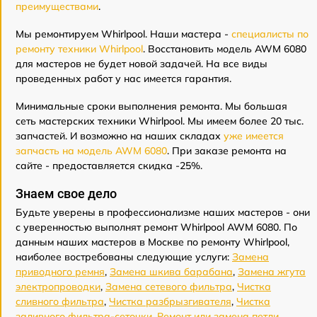
преимуществами
.
Мы ремонтируем Whirlpool. Наши мастера -
специалисты по
ремонту техники Whirlpool
. Восстановить модель AWM 6080
для мастеров не будет новой задачей. На все виды
проведенных работ у нас имеется гарантия.
Минимальные сроки выполнения ремонта. Мы большая
сеть мастерских техники Whirlpool. Мы имеем более 20 тыс.
запчастей. И возможно на наших складах
уже имеется
запчасть на модель AWM 6080
. При заказе ремонта на
сайте - предоставляется скидка -25%.
Знаем свое дело
Будьте уверены в профессионализме наших мастеров - они
с уверенностью выполнят ремонт Whirlpool AWM 6080. По
данным наших мастеров в Москве по ремонту Whirlpool,
наиболее востребованы следующие услуги:
Замена
приводного ремня
,
Замена шкива барабана
,
Замена жгута
электропроводки
,
Замена сетевого фильтра
,
Чистка
сливного фильтра
,
Чистка разбрызгивателя
,
Чистка
заливного фильтра-сеточки
,
Ремонт или замена петли