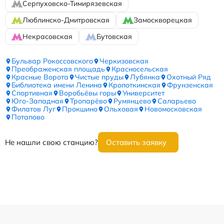
Серпуховско-Тимирязевская
Люблинско-Дмитровская
Замоскворецкая
Некрасовская
Бутовская
Бульвар Рокоссовского
Черкизовская
Преображенская площадь
Красносельская
Красные Ворота
Чистые пруды
Лубянка
Охотный Ряд
Библиотека имени Ленина
Кропоткинская
Фрунзенская
Спортивная
Воробьёвы горы
Университет
Юго-Западная
Тропарёво
Румянцево
Саларьево
Филатов Луг
Прокшино
Ольховая
Новомосковская
Потапово
Не нашли свою станцию?
Оставить заявку