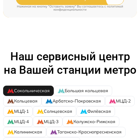
Нажимая на кнопку "Оставить заявку" Вы соглашаетесь c
политикой
конфиденциальности
Наш сервисный центр
на Вашей станции метро
Сокольническая
Большая кольцевая
Кольцевая
Арбатско-Покровская
МЦД-2
МЦД-1
Солнцевская
Филёвская
МЦД-4
МЦД-3
Калужско-Рижская
Калининская
Таганско-Краснопресненская