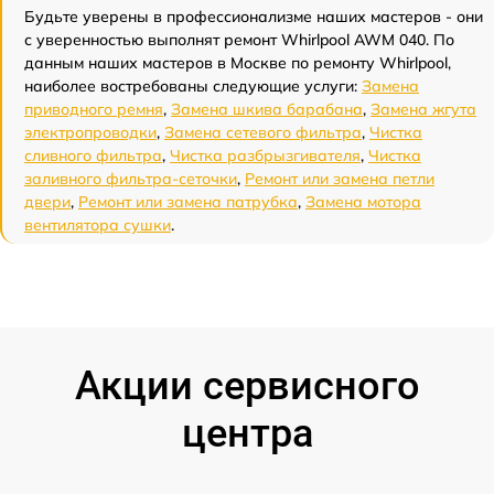
Будьте уверены в профессионализме наших мастеров - они
с уверенностью выполнят ремонт Whirlpool AWM 040. По
данным наших мастеров в Москве по ремонту Whirlpool,
наиболее востребованы следующие услуги:
Замена
приводного ремня
,
Замена шкива барабана
,
Замена жгута
электропроводки
,
Замена сетевого фильтра
,
Чистка
сливного фильтра
,
Чистка разбрызгивателя
,
Чистка
заливного фильтра-сеточки
,
Ремонт или замена петли
двери
,
Ремонт или замена патрубка
,
Замена мотора
вентилятора сушки
.
Акции сервисного
центра