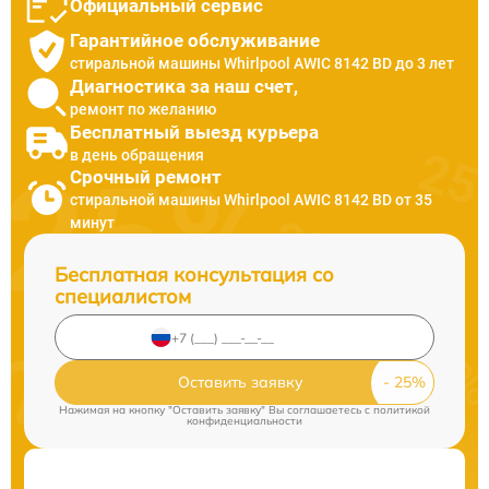
Официальный сервис
Гарантийное обслуживание
стиральной машины Whirlpool AWIC 8142 BD до 3 лет
Диагностика за наш счет,
ремонт по желанию
Бесплатный выезд курьера
в день обращения
Срочный ремонт
стиральной машины Whirlpool AWIC 8142 BD от 35
минут
Бесплатная консультация со
специалистом
Оставить заявку
Нажимая на кнопку "Оставить заявку" Вы соглашаетесь c
политикой
конфиденциальности