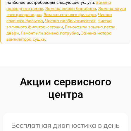
наиболее востребованы следующие услуги:
Замена
приводного ремня
,
Замена шкива барабана
,
Замена жгута
электропроводки
,
Замена сетевого фильтра
,
Чистка
сливного фильтра
,
Чистка разбрызгивателя
,
Чистка
заливного фильтра-сеточки
,
Ремонт или замена петли
двери
,
Ремонт или замена патрубка
,
Замена мотора
вентилятора сушки
.
Акции сервисного
центра
Бесплатная диагностика в день