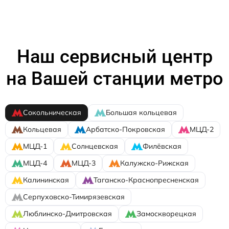
Наш сервисный центр
на Вашей станции метро
Сокольническая
Большая кольцевая
Кольцевая
Арбатско-Покровская
МЦД-2
МЦД-1
Солнцевская
Филёвская
МЦД-4
МЦД-3
Калужско-Рижская
Калининская
Таганско-Краснопресненская
Серпуховско-Тимирязевская
Люблинско-Дмитровская
Замоскворецкая