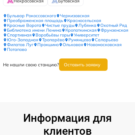
Некрасовская
Бутовская
Бульвар Рокоссовского
Черкизовская
Преображенская площадь
Красносельская
Красные Ворота
Чистые пруды
Лубянка
Охотный Ряд
Библиотека имени Ленина
Кропоткинская
Фрунзенская
Спортивная
Воробьёвы горы
Университет
Юго-Западная
Тропарёво
Румянцево
Саларьево
Филатов Луг
Прокшино
Ольховая
Новомосковская
Потапово
Не нашли свою станцию?
Оставить заявку
Информация для
клиентов