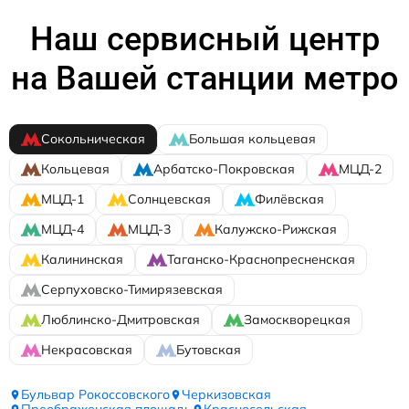
Наш сервисный центр
на Вашей станции метро
Сокольническая
Большая кольцевая
Кольцевая
Арбатско-Покровская
МЦД-2
МЦД-1
Солнцевская
Филёвская
МЦД-4
МЦД-3
Калужско-Рижская
Калининская
Таганско-Краснопресненская
Серпуховско-Тимирязевская
Люблинско-Дмитровская
Замоскворецкая
Некрасовская
Бутовская
Бульвар Рокоссовского
Черкизовская