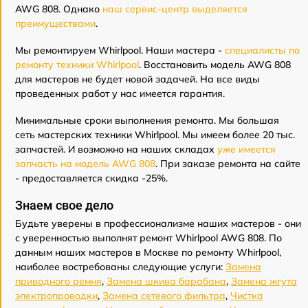
AWG 808. Однако
наш сервис-центр выделяется
преимуществами
.
Мы ремонтируем Whirlpool. Наши мастера -
специалисты по
ремонту техники Whirlpool
. Восстановить модель AWG 808
для мастеров не будет новой задачей. На все виды
проведенных работ у нас имеется гарантия.
Минимальные сроки выполнения ремонта. Мы большая
сеть мастерских техники Whirlpool. Мы имеем более 20 тыс.
запчастей. И возможно на наших складах
уже имеется
запчасть на модель AWG 808
. При заказе ремонта на сайте
- предоставляется скидка -25%.
Знаем свое дело
Будьте уверены в профессионализме наших мастеров - они
с уверенностью выполнят ремонт Whirlpool AWG 808. По
данным наших мастеров в Москве по ремонту Whirlpool,
наиболее востребованы следующие услуги:
Замена
приводного ремня
,
Замена шкива барабана
,
Замена жгута
электропроводки
,
Замена сетевого фильтра
,
Чистка