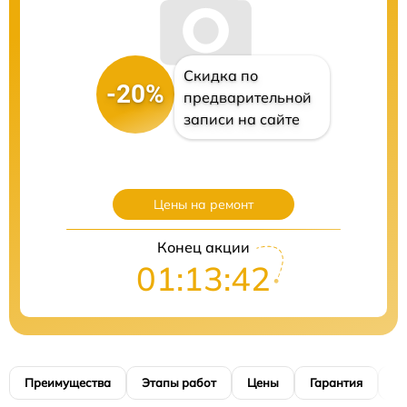
Скидка по
-20%
предварительной
записи на сайте
Цены на ремонт
Конец акции
01:13:41
Преимущества
Этапы работ
Цены
Гарантия
М