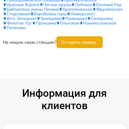
Преображенская площадь
Красносельская
Красные Ворота
Чистые пруды
Лубянка
Охотный Ряд
Библиотека имени Ленина
Кропоткинская
Фрунзенская
Спортивная
Воробьёвы горы
Университет
Юго-Западная
Тропарёво
Румянцево
Саларьево
Филатов Луг
Прокшино
Ольховая
Новомосковская
Потапово
Не нашли свою станцию?
Оставить заявку
Информация для
клиентов