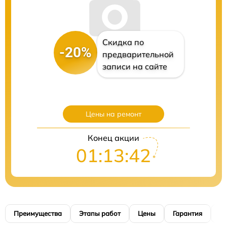
Скидка по
-20%
предварительной
записи на сайте
Цены на ремонт
Конец акции
01:13:40
Преимущества
Этапы работ
Цены
Гарантия
М