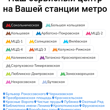
на Вашей станции метро
Сокольническая
Большая кольцевая
Кольцевая
Арбатско-Покровская
МЦД-2
МЦД-1
Солнцевская
Филёвская
МЦД-4
МЦД-3
Калужско-Рижская
Калининская
Таганско-Краснопресненская
Серпуховско-Тимирязевская
Люблинско-Дмитровская
Замоскворецкая
Некрасовская
Бутовская
Бульвар Рокоссовского
Черкизовская
Преображенская площадь
Красносельская
Красные Ворота
Чистые пруды
Лубянка
Охотный Ряд
Библиотека имени Ленина
Кропоткинская
Фрунзенская
Спортивная
Воробьёвы горы
Университет