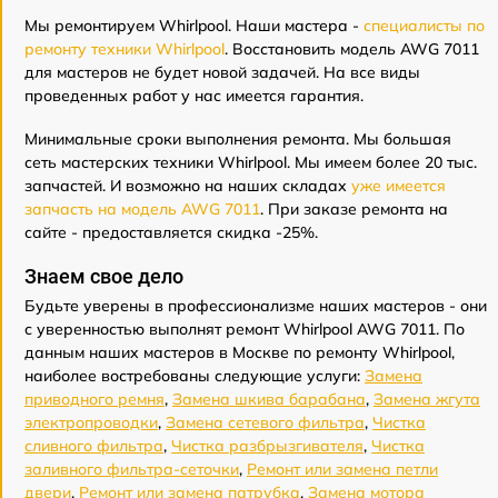
Мы ремонтируем Whirlpool. Наши мастера -
специалисты по
ремонту техники Whirlpool
. Восстановить модель AWG 7011
для мастеров не будет новой задачей. На все виды
проведенных работ у нас имеется гарантия.
Минимальные сроки выполнения ремонта. Мы большая
сеть мастерских техники Whirlpool. Мы имеем более 20 тыс.
запчастей. И возможно на наших складах
уже имеется
запчасть на модель AWG 7011
. При заказе ремонта на
сайте - предоставляется скидка -25%.
Знаем свое дело
Будьте уверены в профессионализме наших мастеров - они
с уверенностью выполнят ремонт Whirlpool AWG 7011. По
данным наших мастеров в Москве по ремонту Whirlpool,
наиболее востребованы следующие услуги:
Замена
приводного ремня
,
Замена шкива барабана
,
Замена жгута
электропроводки
,
Замена сетевого фильтра
,
Чистка
сливного фильтра
,
Чистка разбрызгивателя
,
Чистка
заливного фильтра-сеточки
,
Ремонт или замена петли
двери
,
Ремонт или замена патрубка
,
Замена мотора