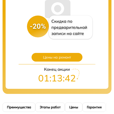
Скидка по
-20%
предварительной
записи на сайте
Цены на ремонт
Конец акции
01:13:41
Преимущества
Этапы работ
Цены
Гарантия
М