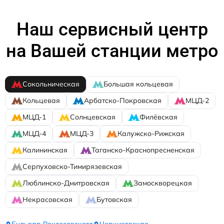
Наш сервисный центр
на Вашей станции метро
Сокольническая
Большая кольцевая
Кольцевая
Арбатско-Покровская
МЦД-2
МЦД-1
Солнцевская
Филёвская
МЦД-4
МЦД-3
Калужско-Рижская
Калининская
Таганско-Краснопресненская
Серпуховско-Тимирязевская
Люблинско-Дмитровская
Замоскворецкая
Некрасовская
Бутовская