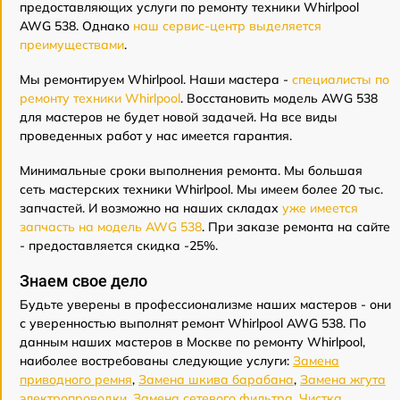
предоставляющих услуги по ремонту техники Whirlpool
AWG 538. Однако
наш сервис-центр выделяется
преимуществами
.
Мы ремонтируем Whirlpool. Наши мастера -
специалисты по
ремонту техники Whirlpool
. Восстановить модель AWG 538
для мастеров не будет новой задачей. На все виды
проведенных работ у нас имеется гарантия.
Минимальные сроки выполнения ремонта. Мы большая
сеть мастерских техники Whirlpool. Мы имеем более 20 тыс.
запчастей. И возможно на наших складах
уже имеется
запчасть на модель AWG 538
. При заказе ремонта на сайте
- предоставляется скидка -25%.
Знаем свое дело
Будьте уверены в профессионализме наших мастеров - они
с уверенностью выполнят ремонт Whirlpool AWG 538. По
данным наших мастеров в Москве по ремонту Whirlpool,
наиболее востребованы следующие услуги:
Замена
приводного ремня
,
Замена шкива барабана
,
Замена жгута
электропроводки
,
Замена сетевого фильтра
,
Чистка