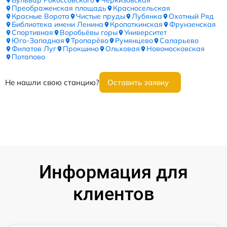
Бульвар Рокоссовского
Черкизовская
Преображенская площадь
Красносельская
Красные Ворота
Чистые пруды
Лубянка
Охотный Ряд
Библиотека имени Ленина
Кропоткинская
Фрунзенская
Спортивная
Воробьёвы горы
Университет
Юго-Западная
Тропарёво
Румянцево
Саларьево
Филатов Луг
Прокшино
Ольховая
Новомосковская
Потапово
Не нашли свою станцию?
Оставить заявку
Информация для
клиентов