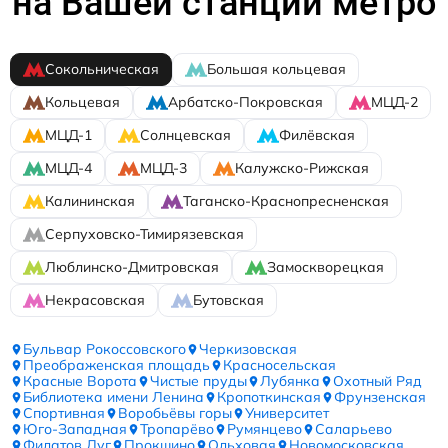
на Вашей станции метро
Сокольническая
Большая кольцевая
Кольцевая
Арбатско-Покровская
МЦД-2
МЦД-1
Солнцевская
Филёвская
МЦД-4
МЦД-3
Калужско-Рижская
Калининская
Таганско-Краснопресненская
Серпуховско-Тимирязевская
Люблинско-Дмитровская
Замоскворецкая
Некрасовская
Бутовская
Бульвар Рокоссовского
Черкизовская
Преображенская площадь
Красносельская
Красные Ворота
Чистые пруды
Лубянка
Охотный Ряд
Библиотека имени Ленина
Кропоткинская
Фрунзенская
Спортивная
Воробьёвы горы
Университет
Юго-Западная
Тропарёво
Румянцево
Саларьево
Филатов Луг
Прокшино
Ольховая
Новомосковская