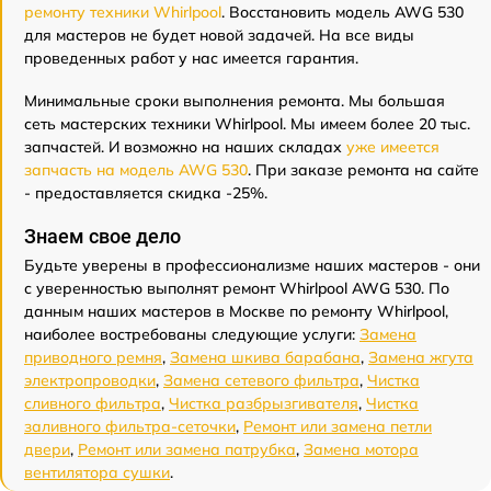
ремонту техники Whirlpool
. Восстановить модель AWG 530
для мастеров не будет новой задачей. На все виды
проведенных работ у нас имеется гарантия.
Минимальные сроки выполнения ремонта. Мы большая
сеть мастерских техники Whirlpool. Мы имеем более 20 тыс.
запчастей. И возможно на наших складах
уже имеется
запчасть на модель AWG 530
. При заказе ремонта на сайте
- предоставляется скидка -25%.
Знаем свое дело
Будьте уверены в профессионализме наших мастеров - они
с уверенностью выполнят ремонт Whirlpool AWG 530. По
данным наших мастеров в Москве по ремонту Whirlpool,
наиболее востребованы следующие услуги:
Замена
приводного ремня
,
Замена шкива барабана
,
Замена жгута
электропроводки
,
Замена сетевого фильтра
,
Чистка
сливного фильтра
,
Чистка разбрызгивателя
,
Чистка
заливного фильтра-сеточки
,
Ремонт или замена петли
двери
,
Ремонт или замена патрубка
,
Замена мотора
вентилятора сушки
.