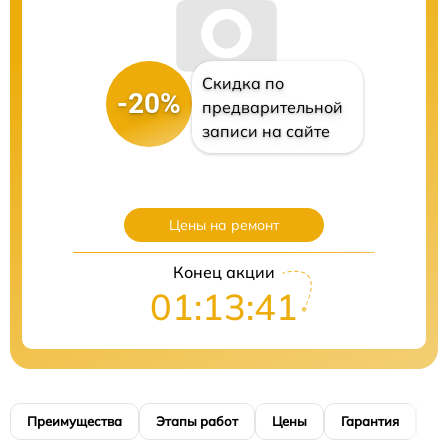
Скидка по
-20%
предварительной
записи на сайте
Цены на ремонт
Конец акции
01:13:40
Преимущества
Этапы работ
Цены
Гарантия
М