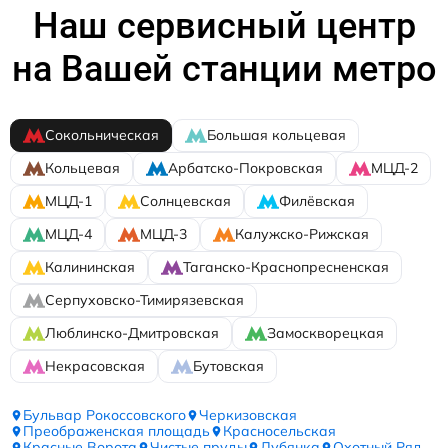
Наш сервисный центр
на Вашей станции метро
Сокольническая
Большая кольцевая
Кольцевая
Арбатско-Покровская
МЦД-2
МЦД-1
Солнцевская
Филёвская
МЦД-4
МЦД-3
Калужско-Рижская
Калининская
Таганско-Краснопресненская
Серпуховско-Тимирязевская
Люблинско-Дмитровская
Замоскворецкая
Некрасовская
Бутовская
Бульвар Рокоссовского
Черкизовская
Преображенская площадь
Красносельская
Красные Ворота
Чистые пруды
Лубянка
Охотный Ряд