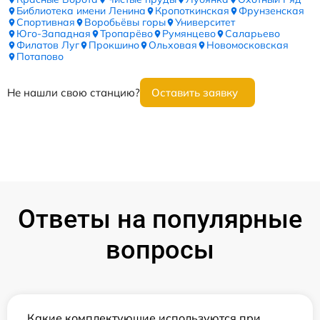
Библиотека имени Ленина
Кропоткинская
Фрунзенская
Спортивная
Воробьёвы горы
Университет
Юго-Западная
Тропарёво
Румянцево
Саларьево
Филатов Луг
Прокшино
Ольховая
Новомосковская
Потапово
Не нашли свою станцию?
Оставить заявку
Ответы на популярные
вопросы
Какие комплектующие используются при