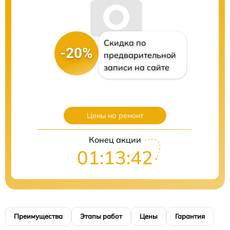
Скидка по
-20%
предварительной
записи на сайте
Цены на ремонт
Конец акции
01:13:41
Преимущества
Этапы работ
Цены
Гарантия
М