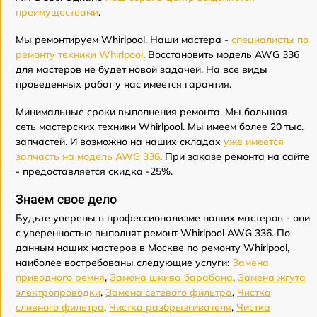
преимуществами
.
Мы ремонтируем Whirlpool. Наши мастера -
специалисты по
ремонту техники Whirlpool
. Восстановить модель AWG 336
для мастеров не будет новой задачей. На все виды
проведенных работ у нас имеется гарантия.
Минимальные сроки выполнения ремонта. Мы большая
сеть мастерских техники Whirlpool. Мы имеем более 20 тыс.
запчастей. И возможно на наших складах
уже имеется
запчасть на модель AWG 336
. При заказе ремонта на сайте
- предоставляется скидка -25%.
Знаем свое дело
Будьте уверены в профессионализме наших мастеров - они
с уверенностью выполнят ремонт Whirlpool AWG 336. По
данным наших мастеров в Москве по ремонту Whirlpool,
наиболее востребованы следующие услуги:
Замена
приводного ремня
,
Замена шкива барабана
,
Замена жгута
электропроводки
,
Замена сетевого фильтра
,
Чистка
сливного фильтра
,
Чистка разбрызгивателя
,
Чистка