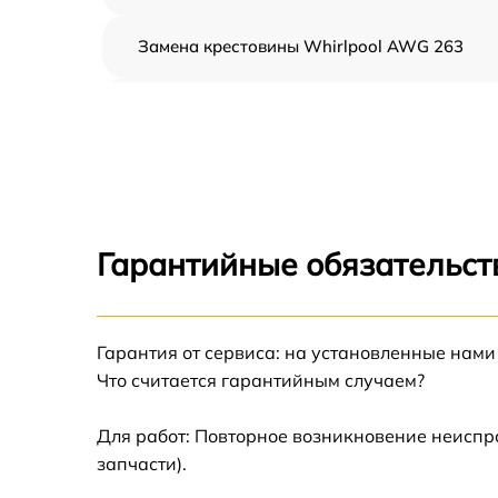
Замена крестовины Whirlpool AWG 263
Корпусный ремонт (замена резинок,
креплений, кнопок) Whirlpool AWG 263
Ремонт платы управления (восстановление)
Whirlpool AWG 263
Замена блока управления Whirlpool AWG
263
Гарантийные обязательст
Ремонт/замена датчика температуры
Whirlpool AWG 263
Гарантия от сервиса: на установленные нами
Замена УБЛ Whirlpool AWG 263
Что считается гарантийным случаем?
Замена циркуляционного насоса Whirlpool
AWG 263
Для работ: Повторное возникновение неиспр
запчасти).
Замена сливного шланга Whirlpool AWG 2