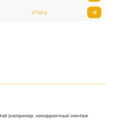
2750 р
850 р
2450 р
1800 р
1100 р
1100 р
1800 р
отой (например, некорректный монтаж
1000 р