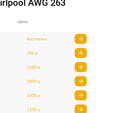
rlpool AWG 263
Цена
бесплатно
750 р
1200 р
2800 р
2000 р
1200 р