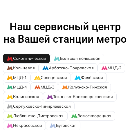
Наш сервисный центр
на Вашей станции метро
Сокольническая
Большая кольцевая
Кольцевая
Арбатско-Покровская
МЦД-2
МЦД-1
Солнцевская
Филёвская
МЦД-4
МЦД-3
Калужско-Рижская
Калининская
Таганско-Краснопресненская
Серпуховско-Тимирязевская
Люблинско-Дмитровская
Замоскворецкая
Некрасовская
Бутовская