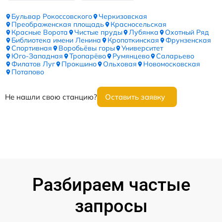
Бульвар Рокоссовского
Черкизовская
Преображенская площадь
Красносельская
Красные Ворота
Чистые пруды
Лубянка
Охотный Ряд
Библиотека имени Ленина
Кропоткинская
Фрунзенская
Спортивная
Воробьёвы горы
Университет
Юго-Западная
Тропарёво
Румянцево
Саларьево
Филатов Луг
Прокшино
Ольховая
Новомосковская
Потапово
Не нашли свою станцию?
Оставить заявку
Разбираем частые
запросы