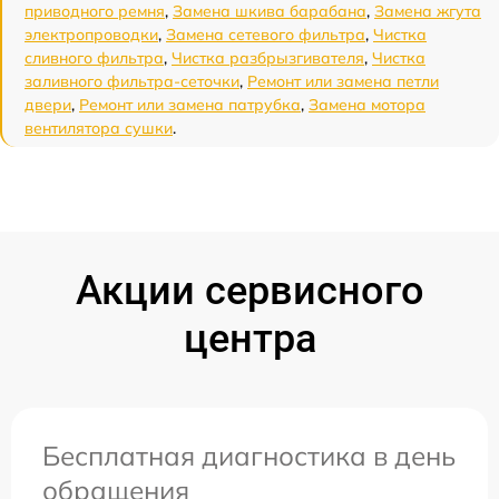
приводного ремня
,
Замена шкива барабана
,
Замена жгута
электропроводки
,
Замена сетевого фильтра
,
Чистка
сливного фильтра
,
Чистка разбрызгивателя
,
Чистка
заливного фильтра-сеточки
,
Ремонт или замена петли
двери
,
Ремонт или замена патрубка
,
Замена мотора
вентилятора сушки
.
Акции сервисного
центра
Бесплатная диагностика в день
обращения