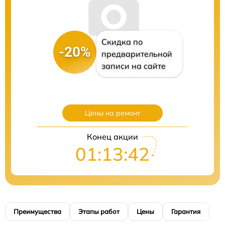
Скидка по
-20%
предварительной
записи на сайте
Цены на ремонт
Конец акции
01:13:40
Преимущества
Этапы работ
Цены
Гарантия
М