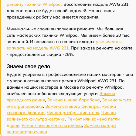
ремонту техники Whirlpool
. Восстановить модель AWG 231
для мастеров не будет новой задачей. На все виды
проведенных работ у нас имеется гарантия.
Минимальные сроки выполнения ремонта. Мы большая
сеть мастерских техники Whirlpool. Мы имеем более 20 тыс.
запчастей. И возможно на наших складах
уже имеется
запчасть на модель AWG 231
. При заказе ремонта на сайте
- предоставляется скидка -25%.
Знаем свое дело
Будьте уверены в профессионализме наших мастеров - они
с уверенностью выполнят ремонт Whirlpool AWG 231. По
данным наших мастеров в Москве по ремонту Whirlpool,
наиболее востребованы следующие услуги:
Замена
приводного ремня
,
Замена шкива барабана
,
Замена жгута
электропроводки
,
Замена сетевого фильтра
,
Чистка
сливного фильтра
,
Чистка разбрызгивателя
,
Чистка
заливного фильтра-сеточки
,
Ремонт или замена петли
двери
,
Ремонт или замена патрубка
,
Замена мотора
вентилятора сушки
.