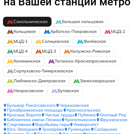
на Вашей станции метро
Сокольническая
Большая кольцевая
Кольцевая
Арбатско-Покровская
МЦД-2
МЦД-1
Солнцевская
Филёвская
МЦД-4
МЦД-3
Калужско-Рижская
Калининская
Таганско-Краснопресненская
Серпуховско-Тимирязевская
Люблинско-Дмитровская
Замоскворецкая
Некрасовская
Бутовская
Бульвар Рокоссовского
Черкизовская
Преображенская площадь
Красносельская
Красные Ворота
Чистые пруды
Лубянка
Охотный Ряд
Библиотека имени Ленина
Кропоткинская
Фрунзенская
Спортивная
Воробьёвы горы
Университет
Юго-Западная
Тропарёво
Румянцево
Саларьево