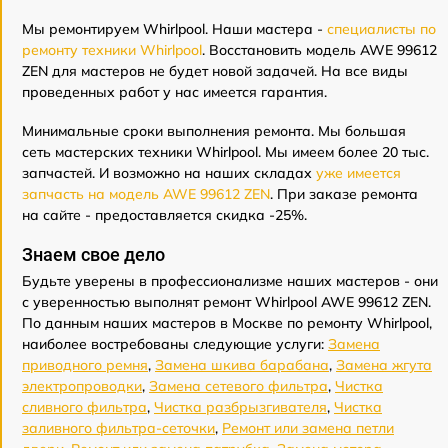
Мы ремонтируем Whirlpool. Наши мастера -
специалисты по
ремонту техники Whirlpool
. Восстановить модель AWE 99612
ZEN для мастеров не будет новой задачей. На все виды
проведенных работ у нас имеется гарантия.
Минимальные сроки выполнения ремонта. Мы большая
сеть мастерских техники Whirlpool. Мы имеем более 20 тыс.
запчастей. И возможно на наших складах
уже имеется
запчасть на модель AWE 99612 ZEN
. При заказе ремонта
на сайте - предоставляется скидка -25%.
Знаем свое дело
Будьте уверены в профессионализме наших мастеров - они
с уверенностью выполнят ремонт Whirlpool AWE 99612 ZEN.
По данным наших мастеров в Москве по ремонту Whirlpool,
наиболее востребованы следующие услуги:
Замена
приводного ремня
,
Замена шкива барабана
,
Замена жгута
электропроводки
,
Замена сетевого фильтра
,
Чистка
сливного фильтра
,
Чистка разбрызгивателя
,
Чистка
заливного фильтра-сеточки
,
Ремонт или замена петли