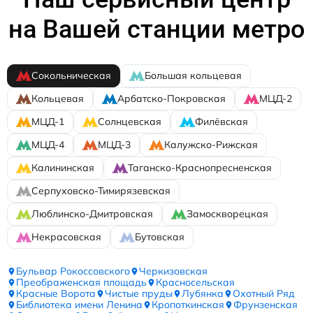
на Вашей станции метро
Сокольническая
Большая кольцевая
Кольцевая
Арбатско-Покровская
МЦД-2
МЦД-1
Солнцевская
Филёвская
МЦД-4
МЦД-3
Калужско-Рижская
Калининская
Таганско-Краснопресненская
Серпуховско-Тимирязевская
Люблинско-Дмитровская
Замоскворецкая
Некрасовская
Бутовская
Бульвар Рокоссовского
Черкизовская
Преображенская площадь
Красносельская
Красные Ворота
Чистые пруды
Лубянка
Охотный Ряд
Библиотека имени Ленина
Кропоткинская
Фрунзенская