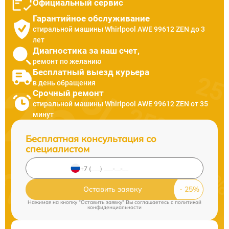
Официальный сервис
Гарантийное обслуживание
стиральной машины Whirlpool AWE 99612 ZEN до 3
лет
Диагностика за наш счет,
ремонт по желанию
Бесплатный выезд курьера
в день обращения
Срочный ремонт
стиральной машины Whirlpool AWE 99612 ZEN от 35
минут
Бесплатная консультация со
специалистом
Оставить заявку
Нажимая на кнопку "Оставить заявку" Вы соглашаетесь c
политикой
конфиденциальности