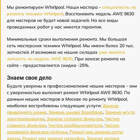
Мы ремонтируем Whirlpool. Наши мастера -
специалисты по
ремонту техники Whirlpool
. Восстановить модель AWE 9630
для мастеров не будет новой задачей. На все виды
проведенных работ у нас имеется гарантия.
Минимальные сроки выполнения ремонта. Мы большая
сеть мастерских техники Whirlpool. Мы имеем более 20 тыс.
запчастей. И возможно на наших складах
уже имеется
запчасть на модель AWE 9630
. При заказе ремонта на
сайте - предоставляется скидка -25%.
Знаем свое дело
Будьте уверены в профессионализме наших мастеров - они
с уверенностью выполнят ремонт Whirlpool AWE 9630. По
данным наших мастеров в Москве по ремонту Whirlpool,
наиболее востребованы следующие услуги:
Замена
приводного ремня
,
Замена шкива барабана
,
Замена жгута
электропроводки
,
Замена сетевого фильтра
,
Чистка
сливного фильтра
,
Чистка разбрызгивателя
,
Чистка
заливного фильтра-сеточки
,
Ремонт или замена петли
двери
,
Ремонт или замена патрубка
,
Замена мотора