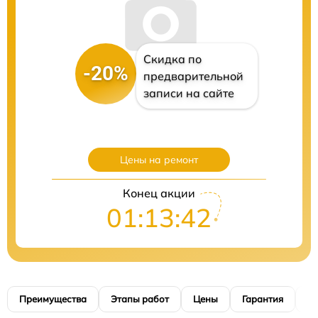
Скидка по
-20%
предварительной
записи на сайте
Цены на ремонт
Конец акции
01:13:41
Преимущества
Этапы работ
Цены
Гарантия
М