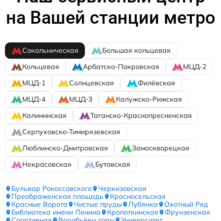
на Вашей станции метро
Сокольническая
Большая кольцевая
Кольцевая
Арбатско-Покровская
МЦД-2
МЦД-1
Солнцевская
Филёвская
МЦД-4
МЦД-3
Калужско-Рижская
Калининская
Таганско-Краснопресненская
Серпуховско-Тимирязевская
Люблинско-Дмитровская
Замоскворецкая
Некрасовская
Бутовская
Бульвар Рокоссовского
Черкизовская
Преображенская площадь
Красносельская
Красные Ворота
Чистые пруды
Лубянка
Охотный Ряд
Библиотека имени Ленина
Кропоткинская
Фрунзенская
Спортивная
Воробьёвы горы
Университет