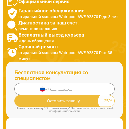
Официальный сервис
Гарантийное обслуживание
стиральной машины Whirlpool AWE 92370 P до 3 лет
Диагностика за наш счет,
ремонт по желанию
Бесплатный выезд курьера
в день обращения
Срочный ремонт
стиральной машины Whirlpool AWE 92370 P от 35
минут
Бесплатная консультация со
специалистом
Оставить заявку
Нажимая на кнопку "Оставить заявку" Вы соглашаетесь c
политикой
конфиденциальности