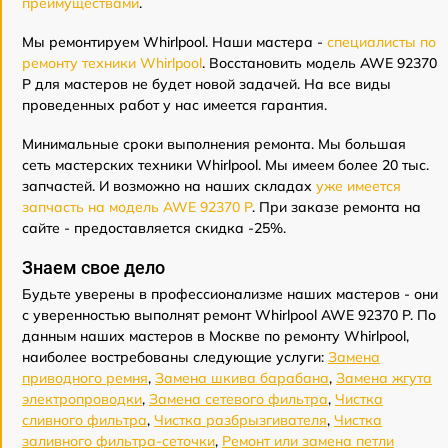
преимуществами
.
Мы ремонтируем Whirlpool. Наши мастера -
специалисты по
ремонту техники Whirlpool
. Восстановить модель AWE 92370
P для мастеров не будет новой задачей. На все виды
проведенных работ у нас имеется гарантия.
Минимальные сроки выполнения ремонта. Мы большая
сеть мастерских техники Whirlpool. Мы имеем более 20 тыс.
запчастей. И возможно на наших складах
уже имеется
запчасть на модель AWE 92370 P
. При заказе ремонта на
сайте - предоставляется скидка -25%.
Знаем свое дело
Будьте уверены в профессионализме наших мастеров - они
с уверенностью выполнят ремонт Whirlpool AWE 92370 P. По
данным наших мастеров в Москве по ремонту Whirlpool,
наиболее востребованы следующие услуги:
Замена
приводного ремня
,
Замена шкива барабана
,
Замена жгута
электропроводки
,
Замена сетевого фильтра
,
Чистка
сливного фильтра
,
Чистка разбрызгивателя
,
Чистка
заливного фильтра-сеточки
,
Ремонт или замена петли