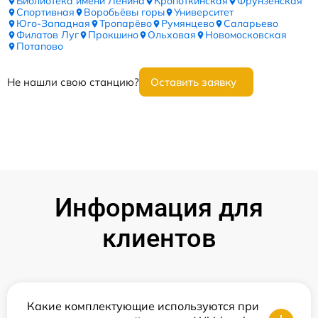
Библиотека имени Ленина
Кропоткинская
Фрунзенская
Спортивная
Воробьёвы горы
Университет
Юго-Западная
Тропарёво
Румянцево
Саларьево
Филатов Луг
Прокшино
Ольховая
Новомосковская
Потапово
Не нашли свою станцию?
Оставить заявку
Информация для
клиентов
Какие комплектующие используются при