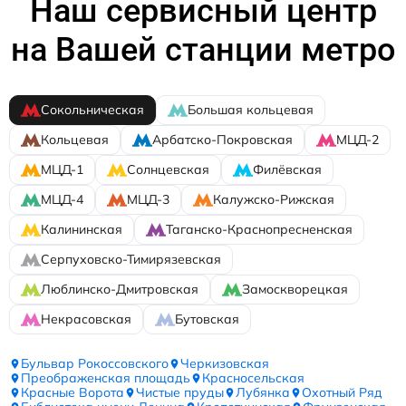
Наш сервисный центр
на Вашей станции метро
Сокольническая
Большая кольцевая
Кольцевая
Арбатско-Покровская
МЦД-2
МЦД-1
Солнцевская
Филёвская
МЦД-4
МЦД-3
Калужско-Рижская
Калининская
Таганско-Краснопресненская
Серпуховско-Тимирязевская
Люблинско-Дмитровская
Замоскворецкая
Некрасовская
Бутовская
Бульвар Рокоссовского
Черкизовская
Преображенская площадь
Красносельская
Красные Ворота
Чистые пруды
Лубянка
Охотный Ряд