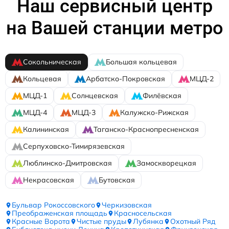
Наш сервисный центр
на Вашей станции метро
Сокольническая
Большая кольцевая
Кольцевая
Арбатско-Покровская
МЦД-2
МЦД-1
Солнцевская
Филёвская
МЦД-4
МЦД-3
Калужско-Рижская
Калининская
Таганско-Краснопресненская
Серпуховско-Тимирязевская
Люблинско-Дмитровская
Замоскворецкая
Некрасовская
Бутовская
Бульвар Рокоссовского
Черкизовская
Преображенская площадь
Красносельская
Красные Ворота
Чистые пруды
Лубянка
Охотный Ряд