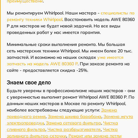
преимуществами
.
Мы ремонтируем Whirlpool. Наши мастера -
специалисты по
ремонту техники Whirlpool
. Восстановить модель AWE 80360
P для мастеров не будет новой задачей. На все виды
проведенных работ у нас имеется гарантия.
Минимальные сроки выполнения ремонта. Мы большая
сеть мастерских техники Whirlpool. Мы имеем более 20 тыс.
запчастей. И возможно на наших складах
уже имеется
запчасть на модель AWE 80360 P
. При заказе ремонта на
сайте - предоставляется скидка -25%.
Знаем свое дело
Будьте уверены в профессионализме наших мастеров - они
с уверенностью выполнят ремонт Whirlpool AWE 80360 P. По
данным наших мастеров в Москве по ремонту Whirlpool,
наиболее востребованы следующие услуги:
Замена
приводного ремня
,
Замена шкива барабана
,
Замена жгута
электропроводки
,
Замена сетевого фильтра
,
Чистка
сливного фильтра
,
Чистка разбрызгивателя
,
Чистка
заливного фильтра-сеточки
,
Ремонт или замена петли