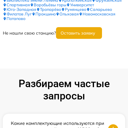
Библиотека имени Ленина
Кропоткинская
Фрунзенская
Спортивная
Воробьёвы горы
Университет
Юго-Западная
Тропарёво
Румянцево
Саларьево
Филатов Луг
Прокшино
Ольховая
Новомосковская
Потапово
Не нашли свою станцию?
Оставить заявку
Разбираем частые
запросы
Какие комплектующие используются при