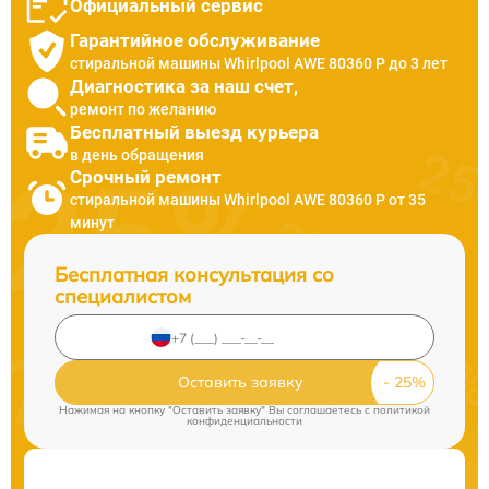
Официальный сервис
Гарантийное обслуживание
стиральной машины Whirlpool AWE 80360 P до 3 лет
Диагностика за наш счет,
ремонт по желанию
Бесплатный выезд курьера
в день обращения
Срочный ремонт
стиральной машины Whirlpool AWE 80360 P от 35
минут
Бесплатная консультация со
специалистом
Оставить заявку
Нажимая на кнопку "Оставить заявку" Вы соглашаетесь c
политикой
конфиденциальности